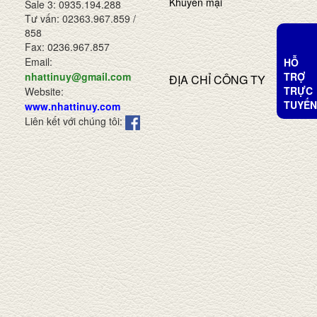
Khuyến mại
Sale 3: 0935.194.288
Tư vấn: 02363.967.859 /
858
Fax: 0236.967.857
Email:
HỖ
TRỢ
nhattinuy@gmail.com
ĐỊA CHỈ CÔNG TY
TRỰC
Website:
TUYẾN
www.nhattinuy.com
Liên kết với chúng tôi: