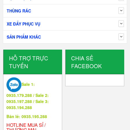
THÙNG RÁC
XE ĐẨY PHỤC VỤ
SẢN PHẨM KHÁC
HỖ TRỢ TRỰC
CHIA SẺ
TUYẾN
FACEBOOK
Sale 1:
0935.179.288 / Sale 2:
0935.197.288 / Sale 3:
0935.194.288
Bán lẻ: 0935.195.288
HOTLINE MUA SỈ /
THƯƠNG MẠI