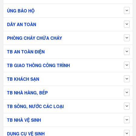
ỦNG BẢO HỘ
DÂY AN TOÀN
PHÒNG CHÁY CHỮA CHÁY
TB AN TOÀN ĐIỆN
TB GIAO THÔNG CÔNG TRÌNH
TB KHÁCH SẠN
TB NHÀ HÀNG, BẾP
TB SÔNG, NƯỚC CÁC LOẠI
TB NHÀ VỆ SINH
DỤNG CỤ VỆ SINH