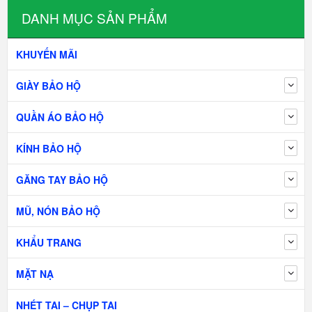
DANH MỤC SẢN PHẨM
KHUYẾN MÃI
GIÀY BẢO HỘ
QUẦN ÁO BẢO HỘ
KÍNH BẢO HỘ
GĂNG TAY BẢO HỘ
MŨ, NÓN BẢO HỘ
KHẨU TRANG
MẶT NẠ
NHÉT TAI – CHỤP TAI