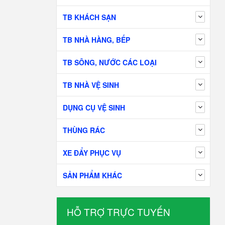
TB KHÁCH SẠN
TB NHÀ HÀNG, BẾP
TB SÔNG, NƯỚC CÁC LOẠI
TB NHÀ VỆ SINH
DỤNG CỤ VỆ SINH
THÙNG RÁC
XE ĐẨY PHỤC VỤ
SẢN PHẨM KHÁC
HỖ TRỢ TRỰC TUYẾN