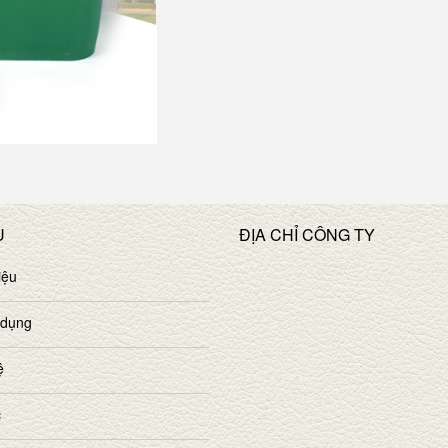
U
ĐỊA CHỈ CÔNG TY
iệu
 dụng
ệ
c