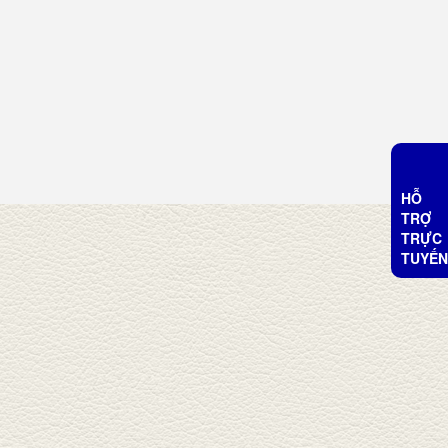
HỖ
TRỢ
TRỰC
TUYẾN