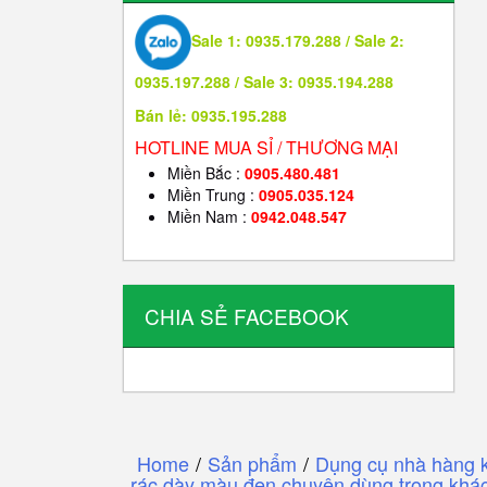
Sale 1: 0935.179.288 / Sale 2:
0935.197.288 / Sale 3: 0935.194.288
Bán lẻ: 0935.195.288
HOTLINE MUA SỈ / THƯƠNG MẠI
Miền Bắc :
0905.480.481
Miền Trung :
0905.035.124
Miền Nam :
0942.048.547
CHIA SẺ FACEBOOK
Home
/
Sản phẩm
/
Dụng cụ nhà hàng 
rác dày màu đen chuyên dùng trong khác