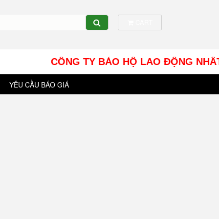
CART
CÔNG TY BẢO HỘ LAO ĐỘNG NHÂT TÍN UY -
YÊU CẦU BÁO GIÁ