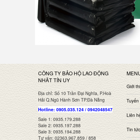
CÔNG TY BẢO HỘ LAO ĐỘNG
MEN
NHÂT TÍN UY
Giới th
Địa chỉ: Số 10 Trần Đại Nghĩa, P.Hoà
Hải Q.Ngũ Hành Sơn TP.Đà Nẵng
Tuyển
Hotline: 0905.035.124 / 0942048547
Liên h
Sale 1: 0935.179.288
Sale 2: 0935.197.288
Tin tứ
Sale 3: 0935.194.288
Tư vấn: 02363.967.859 / 858