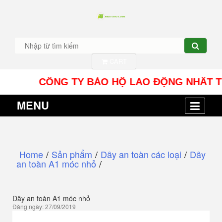
CART
CÔNG TY BẢO HỘ LAO ĐỘNG NHÂT TÍN UY - 
MENU
Home
/
Sản phẩm
/
Dây an toàn các loại
/
Dây
an toàn A1 móc nhỏ
/
Dây an toàn A1 móc nhỏ
Đăng ngày: 27/09/2019