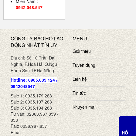
Miền Nam :
0942.048.547
CÔNG TY BẢO HỘ LAO
MENU
ĐỘNG NHÂT TÍN UY
Giới thiệu
Địa chỉ: Số 10 Trần Đại
Nghĩa, P.Hoà Hải Q.Ngũ
Tuyển dụng
Hành Sơn TP.Đà Nẵng
Liên hệ
Hotline: 0905.035.124 /
0942048547
Tin tức
Sale 1: 0935.179.288
Sale 2: 0935.197.288
Khuyến mại
Sale 3: 0935.194.288
Tư vấn: 02363.967.859 /
858
Fax: 0236.967.857
Email:
HỖ