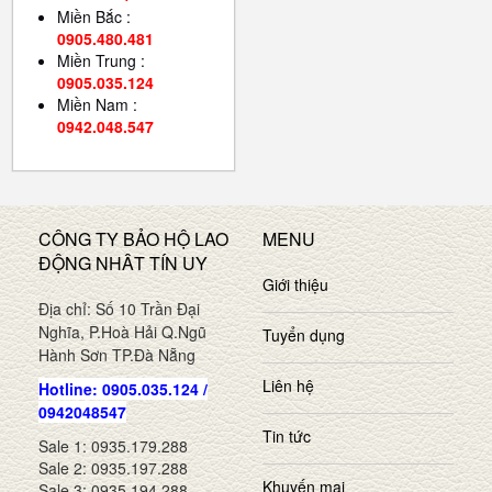
Miền Bắc :
0905.480.481
Miền Trung :
0905.035.124
Miền Nam :
0942.048.547
CÔNG TY BẢO HỘ LAO
MENU
ĐỘNG NHÂT TÍN UY
Giới thiệu
Địa chỉ: Số 10 Trần Đại
Nghĩa, P.Hoà Hải Q.Ngũ
Tuyển dụng
Hành Sơn TP.Đà Nẵng
Liên hệ
Hotline: 0905.035.124 /
0942048547
Tin tức
Sale 1: 0935.179.288
Sale 2: 0935.197.288
Khuyến mại
Sale 3: 0935.194.288