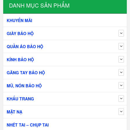
DANH MỤC SẢN PHẨM
KHUYẾN MÃI
GIÀY BẢO HỘ
QUẦN ÁO BẢO HỘ
KÍNH BẢO HỘ
GĂNG TAY BẢO HỘ
MŨ, NÓN BẢO HỘ
KHẨU TRANG
MẶT NẠ
NHÉT TAI – CHỤP TAI