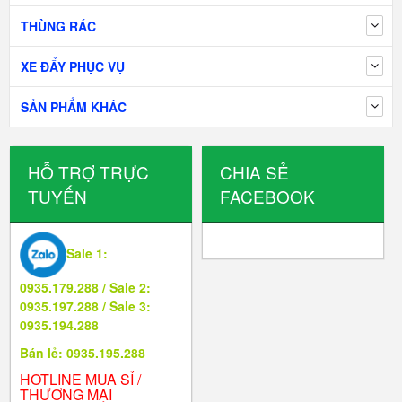
THÙNG RÁC
XE ĐẨY PHỤC VỤ
SẢN PHẨM KHÁC
HỖ TRỢ TRỰC
CHIA SẺ
TUYẾN
FACEBOOK
Sale 1:
0935.179.288 / Sale 2:
0935.197.288 / Sale 3:
0935.194.288
Bán lẻ: 0935.195.288
HOTLINE MUA SỈ /
THƯƠNG MẠI