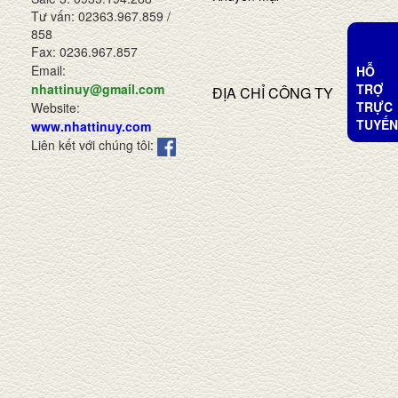
Tư vấn: 02363.967.859 /
858
Fax: 0236.967.857
Email:
HỖ
TRỢ
nhattinuy@gmail.com
ĐỊA CHỈ CÔNG TY
TRỰC
Website:
TUYẾN
www.nhattinuy.com
Liên kết với chúng tôi: