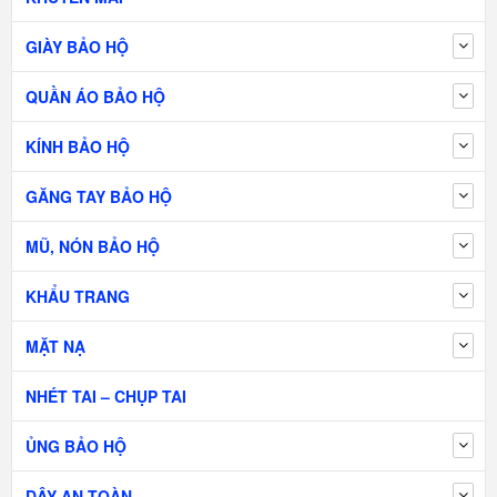
GIÀY BẢO HỘ
QUẦN ÁO BẢO HỘ
KÍNH BẢO HỘ
GĂNG TAY BẢO HỘ
MŨ, NÓN BẢO HỘ
KHẨU TRANG
MẶT NẠ
NHÉT TAI – CHỤP TAI
ỦNG BẢO HỘ
DÂY AN TOÀN