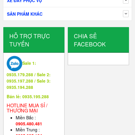
XE ĐẨY PHỤC VỤ
SẢN PHẨM KHÁC
HỖ TRỢ TRỰC
CHIA SẺ
TUYẾN
FACEBOOK
Sale 1:
0935.179.288 / Sale 2:
0935.197.288 / Sale 3:
0935.194.288
Bán lẻ: 0935.195.288
HOTLINE MUA SỈ /
THƯƠNG MẠI
Miền Bắc :
0905.480.481
Miền Trung :