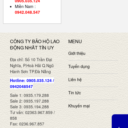
0905.035.124
Miền Nam :
0942.048.547
CÔNG TY BẢO HỘ LAO
MENU
ĐỘNG NHÂT TÍN UY
Giới thiệu
Địa chỉ: Số 10 Trần Đại
Nghĩa, P.Hoà Hải Q.Ngũ
Tuyển dụng
Hành Sơn TP.Đà Nẵng
Liên hệ
Hotline: 0905.035.124 /
0942048547
Tin tức
Sale 1: 0935.179.288
Sale 2: 0935.197.288
Khuyến mại
Sale 3: 0935.194.288
Tư vấn: 02363.967.859 /
858
Fax: 0236.967.857