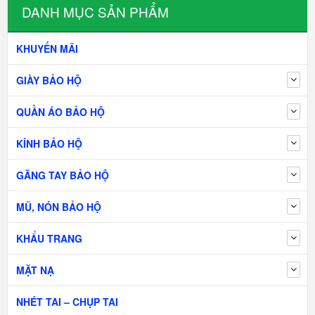
DANH MỤC SẢN PHẨM
KHUYẾN MÃI
GIÀY BẢO HỘ
QUẦN ÁO BẢO HỘ
KÍNH BẢO HỘ
GĂNG TAY BẢO HỘ
MŨ, NÓN BẢO HỘ
KHẨU TRANG
MẶT NẠ
NHÉT TAI – CHỤP TAI