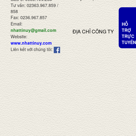
Tư vấn: 02363.967.859 /
858
Fax: 0236.967.857
Email:
HỖ
TRỢ
nhattinuy@gmail.com
ĐỊA CHỈ CÔNG TY
TRỰC
Website:
TUYẾN
www.nhattinuy.com
Liên kết với chúng tôi: