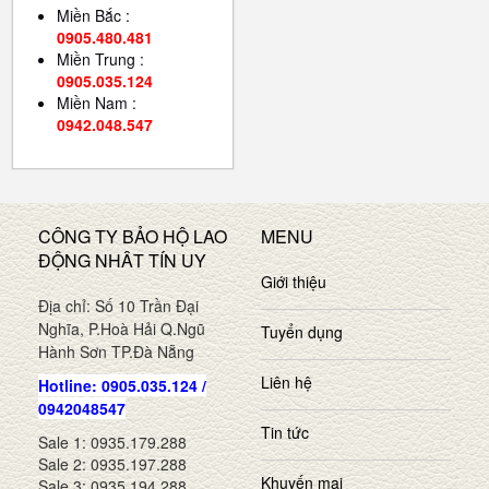
Miền Bắc :
0905.480.481
Miền Trung :
0905.035.124
Miền Nam :
0942.048.547
CÔNG TY BẢO HỘ LAO
MENU
ĐỘNG NHÂT TÍN UY
Giới thiệu
Địa chỉ: Số 10 Trần Đại
Nghĩa, P.Hoà Hải Q.Ngũ
Tuyển dụng
Hành Sơn TP.Đà Nẵng
Liên hệ
Hotline: 0905.035.124 /
0942048547
Tin tức
Sale 1: 0935.179.288
Sale 2: 0935.197.288
Khuyến mại
Sale 3: 0935.194.288