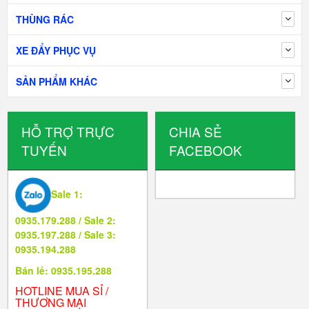
THÙNG RÁC
XE ĐẨY PHỤC VỤ
SẢN PHẨM KHÁC
HỖ TRỢ TRỰC
CHIA SẺ
TUYẾN
FACEBOOK
Sale 1:
0935.179.288 / Sale 2:
0935.197.288 / Sale 3:
0935.194.288
Bán lẻ: 0935.195.288
HOTLINE MUA SỈ /
THƯƠNG MẠI