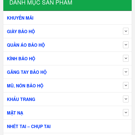
DANH MỤC SẢN PHẨM
KHUYẾN MÃI
GIÀY BẢO HỘ
QUẦN ÁO BẢO HỘ
KÍNH BẢO HỘ
GĂNG TAY BẢO HỘ
MŨ, NÓN BẢO HỘ
KHẨU TRANG
MẶT NẠ
NHÉT TAI – CHỤP TAI