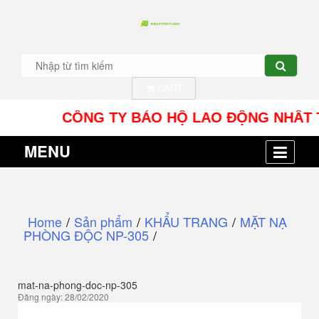
CART
CÔNG TY BẢO HỘ LAO ĐỘNG NHÂT TÍN UY -
MENU
Home
/
Sản phẩm
/
KHẨU TRANG
/
MẶT NẠ
PHÒNG ĐỘC NP-305
/
mat-na-phong-doc-np-305
Đăng ngày: 28/02/2020