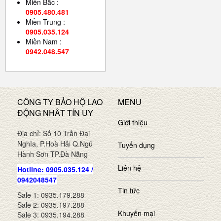
Miền Bắc :
0905.480.481
Miền Trung :
0905.035.124
Miền Nam :
0942.048.547
CÔNG TY BẢO HỘ LAO
MENU
ĐỘNG NHÂT TÍN UY
Giới thiệu
Địa chỉ: Số 10 Trần Đại
Nghĩa, P.Hoà Hải Q.Ngũ
Tuyển dụng
Hành Sơn TP.Đà Nẵng
Liên hệ
Hotline: 0905.035.124 /
0942048547
Tin tức
Sale 1: 0935.179.288
Sale 2: 0935.197.288
Khuyến mại
Sale 3: 0935.194.288