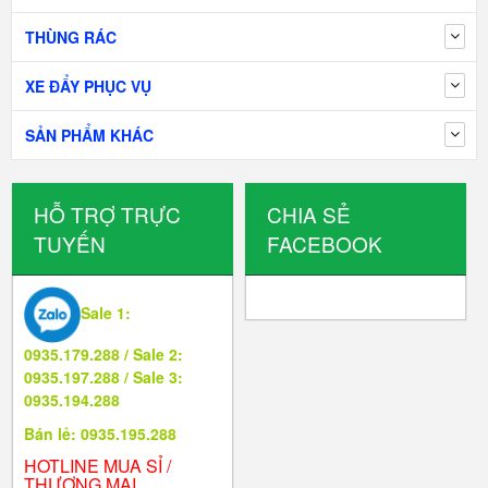
THÙNG RÁC
XE ĐẨY PHỤC VỤ
SẢN PHẨM KHÁC
HỖ TRỢ TRỰC
CHIA SẺ
TUYẾN
FACEBOOK
Sale 1:
0935.179.288 / Sale 2:
0935.197.288 / Sale 3:
0935.194.288
Bán lẻ: 0935.195.288
HOTLINE MUA SỈ /
THƯƠNG MẠI