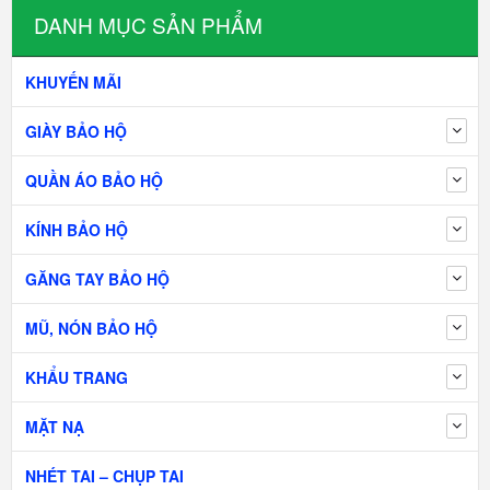
DANH MỤC SẢN PHẨM
KHUYẾN MÃI
GIÀY BẢO HỘ
QUẦN ÁO BẢO HỘ
KÍNH BẢO HỘ
GĂNG TAY BẢO HỘ
MŨ, NÓN BẢO HỘ
KHẨU TRANG
MẶT NẠ
NHÉT TAI – CHỤP TAI