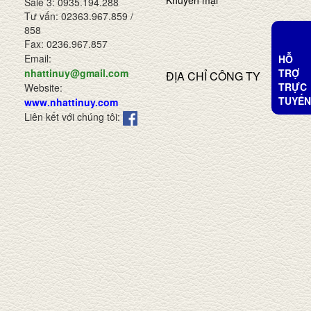
Khuyến mại
Sale 3: 0935.194.288
Tư vấn: 02363.967.859 /
858
Fax: 0236.967.857
Email:
HỖ
TRỢ
nhattinuy@gmail.com
ĐỊA CHỈ CÔNG TY
TRỰC
Website:
TUYẾN
www.nhattinuy.com
Liên kết với chúng tôi: