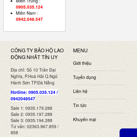
Miền Trung :
0905.035.124
Miền Nam :
0942.048.547
CÔNG TY BẢO HỘ LAO
MENU
ĐỘNG NHÂT TÍN UY
Giới thiệu
Địa chỉ: Số 10 Trần Đại
Nghĩa, P.Hoà Hải Q.Ngũ
Tuyển dụng
Hành Sơn TP.Đà Nẵng
Liên hệ
Hotline: 0905.035.124 /
0942048547
Tin tức
Sale 1: 0935.179.288
Sale 2: 0935.197.288
Khuyến mại
Sale 3: 0935.194.288
Tư vấn: 02363.967.859 /
858