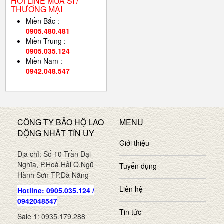
HOTLINE MUA SỈ /
THƯƠNG MẠI
Miền Bắc :
0905.480.481
Miền Trung :
0905.035.124
Miền Nam :
0942.048.547
CÔNG TY BẢO HỘ LAO
MENU
ĐỘNG NHÂT TÍN UY
Giới thiệu
Địa chỉ: Số 10 Trần Đại
Nghĩa, P.Hoà Hải Q.Ngũ
Tuyển dụng
Hành Sơn TP.Đà Nẵng
Liên hệ
Hotline: 0905.035.124 /
0942048547
Tin tức
Sale 1: 0935.179.288