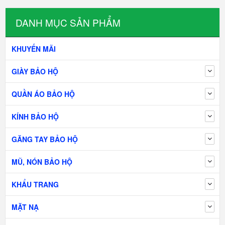
DANH MỤC SẢN PHẨM
KHUYẾN MÃI
GIÀY BẢO HỘ
QUẦN ÁO BẢO HỘ
KÍNH BẢO HỘ
GĂNG TAY BẢO HỘ
MŨ, NÓN BẢO HỘ
KHẨU TRANG
MẶT NẠ