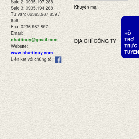
Sale 2: 0935.197.288
Khuyến mại
Sale 3: 0935.194.288
Tư vấn: 02363.967.859 /
858
Fax: 0236.967.857
Email:
HỖ
TRỢ
nhattinuy@gmail.com
ĐỊA CHỈ CÔNG TY
TRỰC
Website:
TUYẾN
www.nhattinuy.com
Liên kết với chúng tôi: