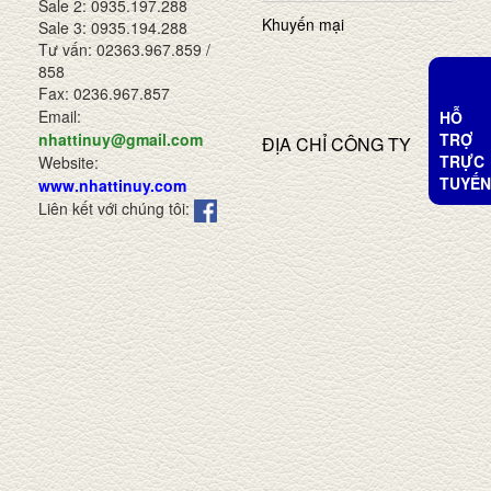
Sale 2: 0935.197.288
Khuyến mại
Sale 3: 0935.194.288
Tư vấn: 02363.967.859 /
858
Fax: 0236.967.857
Email:
HỖ
TRỢ
nhattinuy@gmail.com
ĐỊA CHỈ CÔNG TY
TRỰC
Website:
TUYẾN
www.nhattinuy.com
Liên kết với chúng tôi: