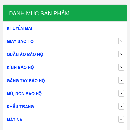
DANH MỤC SẢN PHẨM
KHUYẾN MÃI
GIÀY BẢO HỘ
QUẦN ÁO BẢO HỘ
KÍNH BẢO HỘ
GĂNG TAY BẢO HỘ
MŨ, NÓN BẢO HỘ
KHẨU TRANG
MẶT NẠ