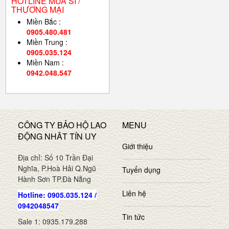
HOTLINE MUA SỈ /
THƯƠNG MẠI
Miền Bắc :
0905.480.481
Miền Trung :
0905.035.124
Miền Nam :
0942.048.547
CÔNG TY BẢO HỘ LAO
MENU
ĐỘNG NHÂT TÍN UY
Giới thiệu
Địa chỉ: Số 10 Trần Đại
Nghĩa, P.Hoà Hải Q.Ngũ
Tuyển dụng
Hành Sơn TP.Đà Nẵng
Liên hệ
Hotline: 0905.035.124 /
0942048547
Tin tức
Sale 1: 0935.179.288