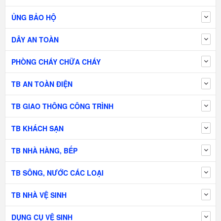
ỦNG BẢO HỘ
DÂY AN TOÀN
PHÒNG CHÁY CHỮA CHÁY
TB AN TOÀN ĐIỆN
TB GIAO THÔNG CÔNG TRÌNH
TB KHÁCH SẠN
TB NHÀ HÀNG, BẾP
TB SÔNG, NƯỚC CÁC LOẠI
TB NHÀ VỆ SINH
DỤNG CỤ VỆ SINH