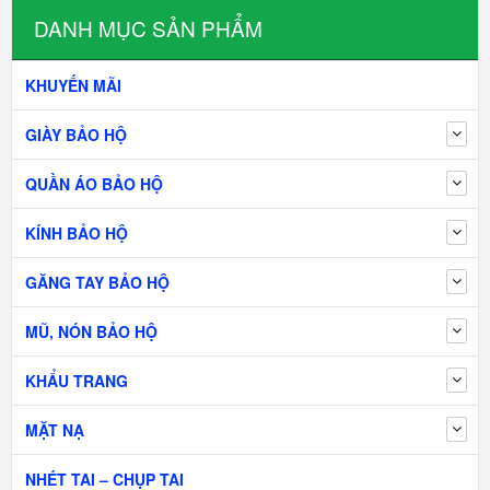
DANH MỤC SẢN PHẨM
KHUYẾN MÃI
GIÀY BẢO HỘ
QUẦN ÁO BẢO HỘ
KÍNH BẢO HỘ
GĂNG TAY BẢO HỘ
MŨ, NÓN BẢO HỘ
KHẨU TRANG
MẶT NẠ
NHÉT TAI – CHỤP TAI