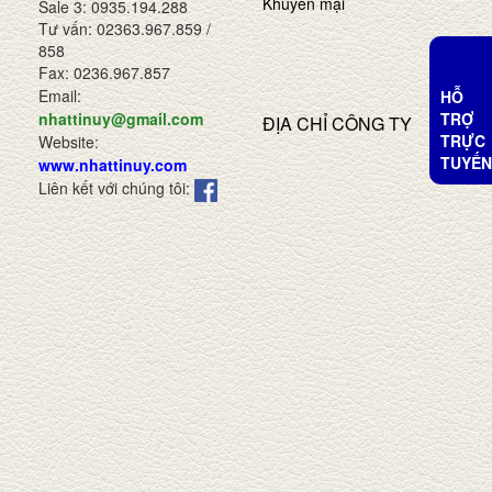
Khuyến mại
Sale 3: 0935.194.288
Tư vấn: 02363.967.859 /
858
Fax: 0236.967.857
Email:
HỖ
TRỢ
nhattinuy@gmail.com
ĐỊA CHỈ CÔNG TY
TRỰC
Website:
TUYẾN
www.nhattinuy.com
Liên kết với chúng tôi: