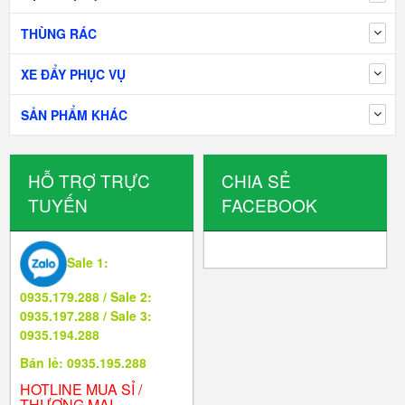
THÙNG RÁC
XE ĐẨY PHỤC VỤ
SẢN PHẨM KHÁC
HỖ TRỢ TRỰC
CHIA SẺ
TUYẾN
FACEBOOK
Sale 1:
0935.179.288 / Sale 2:
0935.197.288 / Sale 3:
0935.194.288
Bán lẻ: 0935.195.288
HOTLINE MUA SỈ /
THƯƠNG MẠI