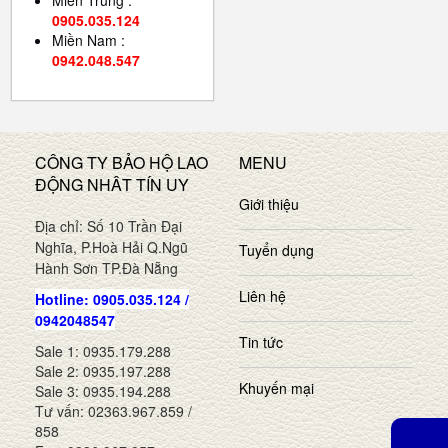
Miền Trung :
0905.035.124
Miền Nam :
0942.048.547
CÔNG TY BẢO HỘ LAO
MENU
ĐỘNG NHÂT TÍN UY
Giới thiệu
Địa chỉ: Số 10 Trần Đại
Nghĩa, P.Hoà Hải Q.Ngũ
Tuyển dụng
Hành Sơn TP.Đà Nẵng
Liên hệ
Hotline: 0905.035.124 /
0942048547
Tin tức
Sale 1: 0935.179.288
Sale 2: 0935.197.288
Khuyến mại
Sale 3: 0935.194.288
Tư vấn: 02363.967.859 /
858