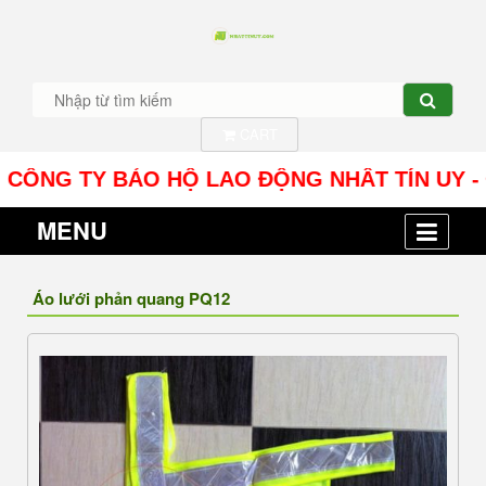
CART
NG TY BẢO HỘ LAO ĐỘNG NHÂT TÍN UY - Địa chỉ:
MENU
Áo lưới phản quang PQ12