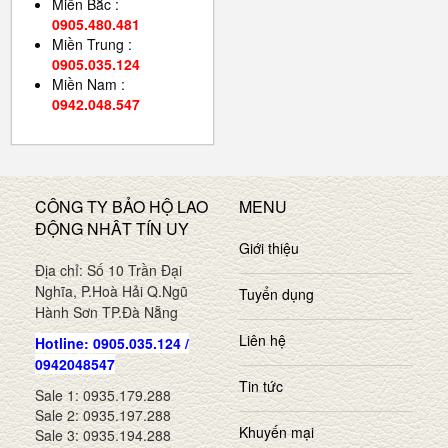
Miền Bắc :
0905.480.481
Miền Trung :
0905.035.124
Miền Nam :
0942.048.547
CÔNG TY BẢO HỘ LAO
MENU
ĐỘNG NHÂT TÍN UY
Giới thiệu
Địa chỉ: Số 10 Trần Đại
Nghĩa, P.Hoà Hải Q.Ngũ
Tuyển dụng
Hành Sơn TP.Đà Nẵng
Liên hệ
Hotline: 0905.035.124 /
0942048547
Tin tức
Sale 1: 0935.179.288
Sale 2: 0935.197.288
Khuyến mại
Sale 3: 0935.194.288