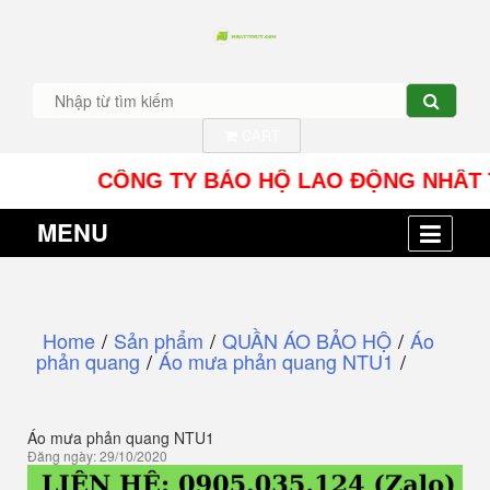
CART
CÔNG TY BẢO HỘ LAO ĐỘNG NHÂT TÍN UY -
MENU
Home
/
Sản phẩm
/
QUẦN ÁO BẢO HỘ
/
Áo
phản quang
/
Áo mưa phản quang NTU1
/
Áo mưa phản quang NTU1
Đăng ngày: 29/10/2020