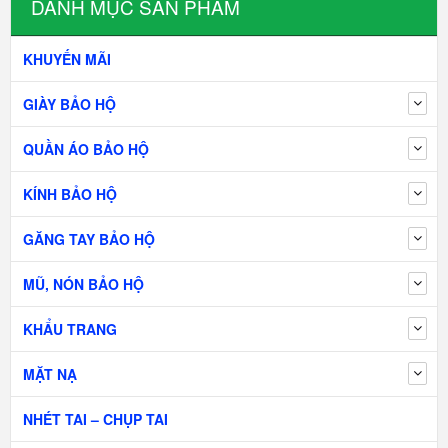
DANH MỤC SẢN PHẨM
KHUYẾN MÃI
GIÀY BẢO HỘ
QUẦN ÁO BẢO HỘ
KÍNH BẢO HỘ
GĂNG TAY BẢO HỘ
MŨ, NÓN BẢO HỘ
KHẨU TRANG
MẶT NẠ
NHÉT TAI – CHỤP TAI