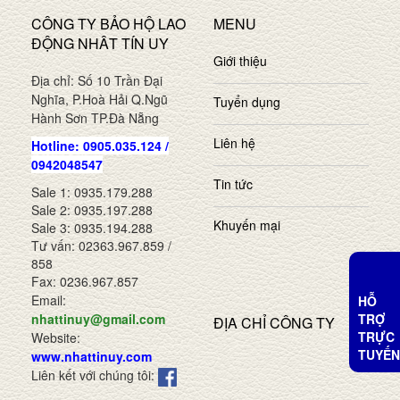
CÔNG TY BẢO HỘ LAO
MENU
ĐỘNG NHÂT TÍN UY
Giới thiệu
Địa chỉ: Số 10 Trần Đại
Nghĩa, P.Hoà Hải Q.Ngũ
Tuyển dụng
Hành Sơn TP.Đà Nẵng
Liên hệ
Hotline: 0905.035.124 /
0942048547
Tin tức
Sale 1: 0935.179.288
Sale 2: 0935.197.288
Khuyến mại
Sale 3: 0935.194.288
Tư vấn: 02363.967.859 /
858
Fax: 0236.967.857
Email:
HỖ
TRỢ
nhattinuy@gmail.com
ĐỊA CHỈ CÔNG TY
TRỰC
Website:
TUYẾN
www.nhattinuy.com
Liên kết với chúng tôi: