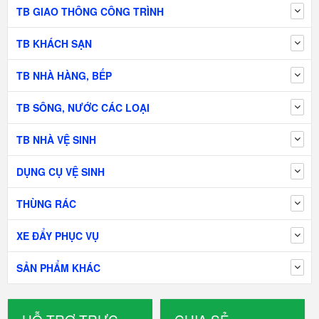
TB GIAO THÔNG CÔNG TRÌNH
TB KHÁCH SẠN
TB NHÀ HÀNG, BẾP
TB SÔNG, NƯỚC CÁC LOẠI
TB NHÀ VỆ SINH
DỤNG CỤ VỆ SINH
THÙNG RÁC
XE ĐẨY PHỤC VỤ
SẢN PHẨM KHÁC