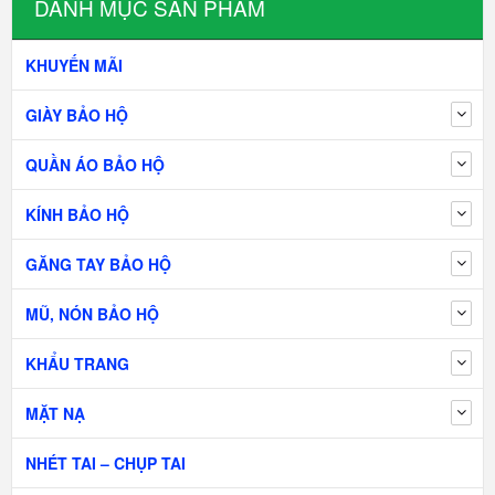
DANH MỤC SẢN PHẨM
KHUYẾN MÃI
GIÀY BẢO HỘ
QUẦN ÁO BẢO HỘ
KÍNH BẢO HỘ
GĂNG TAY BẢO HỘ
MŨ, NÓN BẢO HỘ
KHẨU TRANG
MẶT NẠ
NHÉT TAI – CHỤP TAI