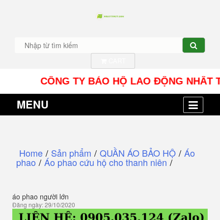
CART
CÔNG TY BẢO HỘ LAO ĐỘNG NHÂT TÍN UY -
MENU
Home
/
Sản phẩm
/
QUẦN ÁO BẢO HỘ
/
Áo
phao
/
Áo phao cứu hộ cho thanh niên
/
áo phao người lớn
Đăng ngày: 29/10/2020