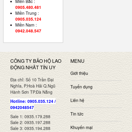
Miền Bắc :
0905.480.481
Miền Trung :
0905.035.124
Miền Nam :
0942.048.547
CÔNG TY BẢO HỘ LAO
MENU
ĐỘNG NHÂT TÍN UY
Giới thiệu
Địa chỉ: Số 10 Trần Đại
Nghĩa, P.Hoà Hải Q.Ngũ
Tuyển dụng
Hành Sơn TP.Đà Nẵng
Liên hệ
Hotline: 0905.035.124 /
0942048547
Tin tức
Sale 1: 0935.179.288
Sale 2: 0935.197.288
Khuyến mại
Sale 3: 0935.194.288