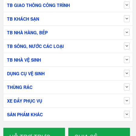
TB GIAO THÔNG CÔNG TRÌNH
TB KHÁCH SẠN
TB NHÀ HÀNG, BẾP
TB SÔNG, NƯỚC CÁC LOẠI
TB NHÀ VỆ SINH
DỤNG CỤ VỆ SINH
THÙNG RÁC
XE ĐẨY PHỤC VỤ
SẢN PHẨM KHÁC