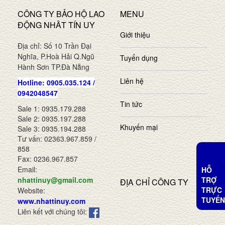
CÔNG TY BẢO HỘ LAO
MENU
ĐỘNG NHÂT TÍN UY
Giới thiệu
Địa chỉ: Số 10 Trần Đại
Nghĩa, P.Hoà Hải Q.Ngũ
Tuyển dụng
Hành Sơn TP.Đà Nẵng
Liên hệ
Hotline: 0905.035.124 /
0942048547
Tin tức
Sale 1: 0935.179.288
Sale 2: 0935.197.288
Khuyến mại
Sale 3: 0935.194.288
Tư vấn: 02363.967.859 /
858
Fax: 0236.967.857
Email:
HỖ
TRỢ
nhattinuy@gmail.com
ĐỊA CHỈ CÔNG TY
TRỰC
Website:
TUYẾN
www.nhattinuy.com
Liên kết với chúng tôi: