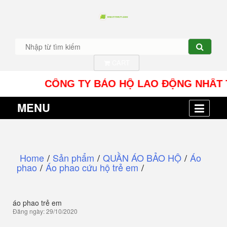
CART
CÔNG TY BẢO HỘ LAO ĐỘNG NHÂT TÍN UY 
MENU
Home
/
Sản phẩm
/
QUẦN ÁO BẢO HỘ
/
Áo
phao
/
Áo phao cứu hộ trẻ em
/
áo phao trẻ em
Đăng ngày: 29/10/2020