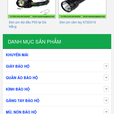
Đèn pin đội đầu P50 tại Đà
Đèn pin cầm tay ST3D016
Nẵng
DANH MỤC SẢN PHẨM
KHUYẾN MÃI
GIÀY BẢO HỘ
QUẦN ÁO BẢO HỘ
KÍNH BẢO HỘ
GĂNG TAY BẢO HỘ
MŨ, NÓN BẢO HỘ