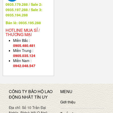
0935.179.288 / Sale 2:
0935.197.288 / Sale 3:
0935.194.288
Bán lẻ: 0935.195.288
HOTLINE MUA SỈ /
THƯƠNG MẠI
Miền Bắc :
0905.480.481
Miền Trung :
0905.035.124
Miền Nam :
0942.048.547
CÔNG TY BẢO HỘ LAO
MENU
ĐỘNG NHÂT TÍN UY
Giới thiệu
Địa chỉ: Số 10 Trần Đại
Nghĩa, P.Hoà Hải Q.Ngũ