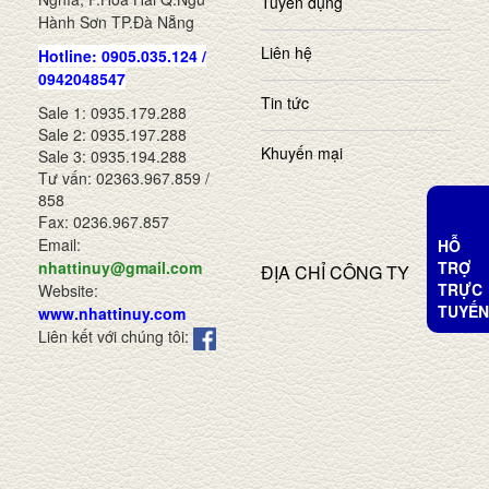
Tuyển dụng
Hành Sơn TP.Đà Nẵng
Liên hệ
Hotline: 0905.035.124 /
0942048547
Tin tức
Sale 1: 0935.179.288
Sale 2: 0935.197.288
Khuyến mại
Sale 3: 0935.194.288
Tư vấn: 02363.967.859 /
858
Fax: 0236.967.857
Email:
HỖ
TRỢ
nhattinuy@gmail.com
ĐỊA CHỈ CÔNG TY
TRỰC
Website:
TUYẾN
www.nhattinuy.com
Liên kết với chúng tôi: