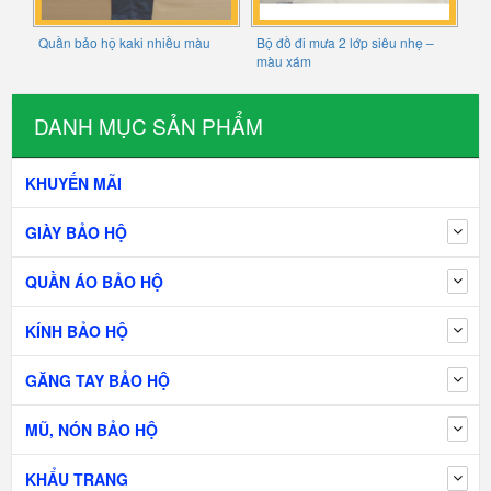
Quần bảo hộ kaki nhiều màu
Bộ đồ đi mưa 2 lớp siêu nhẹ –
màu xám
DANH MỤC SẢN PHẨM
KHUYẾN MÃI
GIÀY BẢO HỘ
QUẦN ÁO BẢO HỘ
KÍNH BẢO HỘ
GĂNG TAY BẢO HỘ
MŨ, NÓN BẢO HỘ
KHẨU TRANG