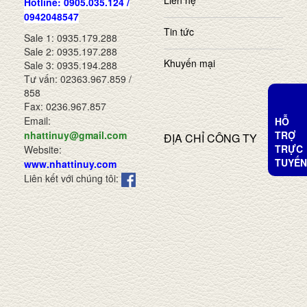
Liên hệ
Hotline: 0905.035.124 /
0942048547
Tin tức
Sale 1: 0935.179.288
Sale 2: 0935.197.288
Khuyến mại
Sale 3: 0935.194.288
Tư vấn: 02363.967.859 /
858
Fax: 0236.967.857
Email:
HỖ
TRỢ
nhattinuy@gmail.com
ĐỊA CHỈ CÔNG TY
TRỰC
Website:
TUYẾN
www.nhattinuy.com
Liên kết với chúng tôi: