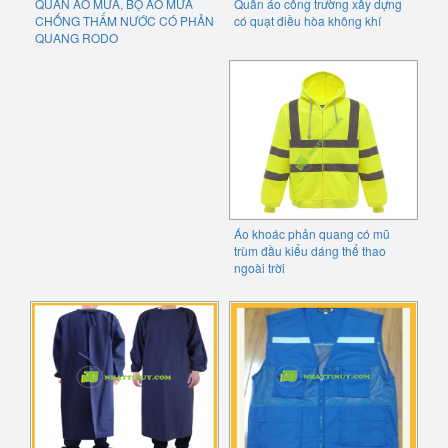
QUẦN ÁO MƯA, BỘ ÁO MƯA
Quần áo công trường xây dựng
CHỐNG THẤM NƯỚC CÓ PHẢN
có quạt điều hòa không khí
QUANG RODO
Áo khoác phản quang có mũ
trùm đầu kiểu dáng thể thao
ngoài trời