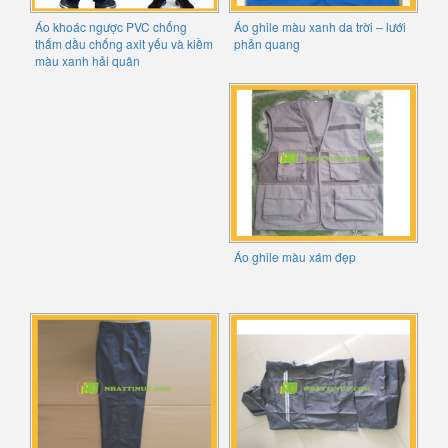
Áo khoác ngược PVC chống
Áo ghile màu xanh da trời – lưới
thấm dầu chống axit yếu và kiềm
phản quang
màu xanh hải quân
Áo ghile màu xám đẹp