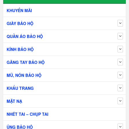
KHUYẾN MÃI
GIÀY BẢO HỘ
QUẦN ÁO BẢO HỘ
KÍNH BẢO HỘ
GĂNG TAY BẢO HỘ
MŨ, NÓN BẢO HỘ
KHẨU TRANG
MẶT NẠ
NHÉT TAI – CHỤP TAI
ỦNG BẢO HỘ