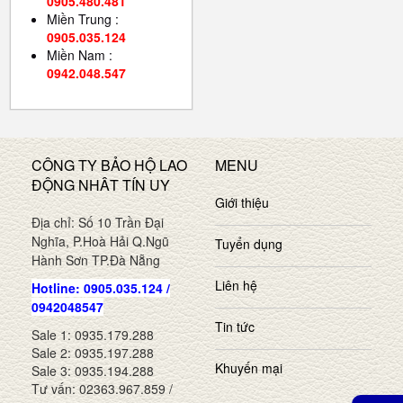
0905.480.481
Miền Trung :
0905.035.124
Miền Nam :
0942.048.547
CÔNG TY BẢO HỘ LAO
MENU
ĐỘNG NHÂT TÍN UY
Giới thiệu
Địa chỉ: Số 10 Trần Đại
Nghĩa, P.Hoà Hải Q.Ngũ
Tuyển dụng
Hành Sơn TP.Đà Nẵng
Liên hệ
Hotline: 0905.035.124 /
0942048547
Tin tức
Sale 1: 0935.179.288
Sale 2: 0935.197.288
Khuyến mại
Sale 3: 0935.194.288
Tư vấn: 02363.967.859 /