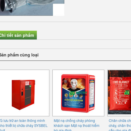
Chi tiết sản phẩm
Sản phẩm cùng loại
Tủ lưu trữ an toàn thông minh
Mặt nạ chống cháy phòng
Chăn chữa ch
cho thiết bị chữa cháy SYSBEL
khách sạn Mặt nạ thoát hiểm
cháy, chăn th
Suit
hộ gia đình
cấp cho gia đ