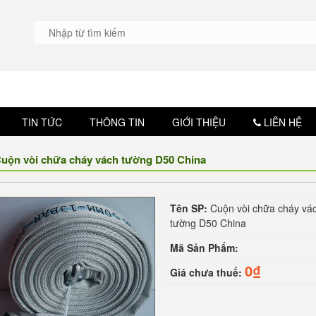
CÔ
TIN TỨC
THÔNG TIN
GIỚI THIỆU
LIÊN HỆ
uộn vòi chữa cháy vách tường D50 China
Tên SP:
Cuộn vòi chữa cháy vá
tường D50 China
Mã Sản Phẩm:
0₫
Giá chưa thuế: