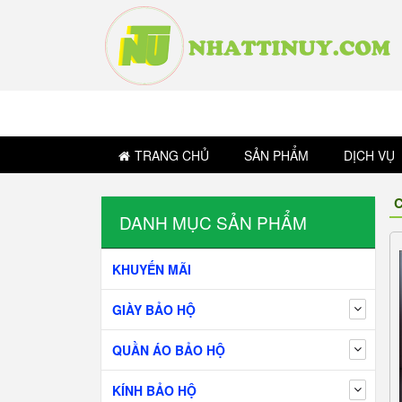
TRANG CHỦ
SẢN PHẨM
DỊCH VỤ
C
DANH MỤC SẢN PHẨM
KHUYẾN MÃI
GIÀY BẢO HỘ
QUẦN ÁO BẢO HỘ
KÍNH BẢO HỘ