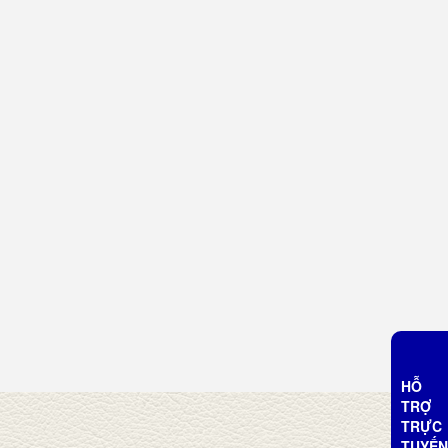
HỖ
TRỢ
TRỰC
TUYẾN