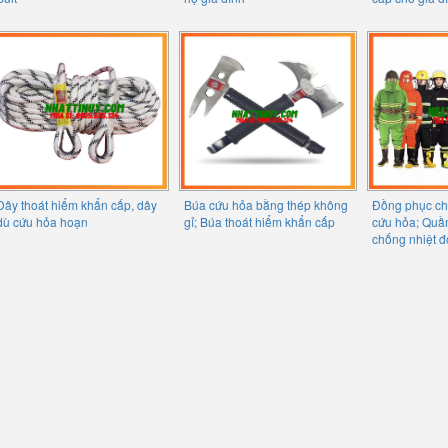
Dây thoát hiểm khẩn cấp, dây
Búa cứu hỏa bằng thép không
Đồng phục ch
dù cứu hỏa hoạn
gỉ; Búa thoát hiểm khẩn cấp
cứu hỏa; Quầ
chống nhiệt đ