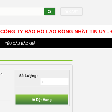
CART
NG TY BẢO HỘ LAO ĐỘNG NHÂT TÍN UY - Địa chỉ:
YÊU CẦU BÁO GIÁ
ch
Số Lượng:
Đặt Hàng