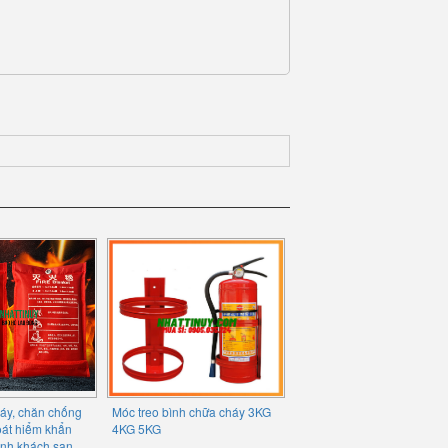
áy, chăn chống
Móc treo bình chữa cháy 3KG
oát hiểm khẩn
4KG 5KG
ình khách sạn