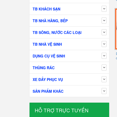
TB KHÁCH SẠN
TB NHÀ HÀNG, BẾP
TB SÔNG, NƯỚC CÁC LOẠI
TB NHÀ VỆ SINH
DỤNG CỤ VỆ SINH
THÙNG RÁC
XE ĐẨY PHỤC VỤ
SẢN PHẨM KHÁC
HỖ TRỢ TRỰC TUYẾN