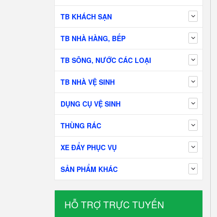
TB KHÁCH SẠN
TB NHÀ HÀNG, BẾP
TB SÔNG, NƯỚC CÁC LOẠI
TB NHÀ VỆ SINH
DỤNG CỤ VỆ SINH
THÙNG RÁC
XE ĐẨY PHỤC VỤ
SẢN PHẨM KHÁC
HỖ TRỢ TRỰC TUYẾN