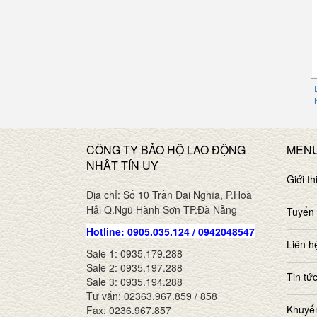
CÔNG TY BẢO HỘ LAO ĐỘNG
MEN
NHÂT TÍN UY
Giới th
Địa chỉ: Số 10 Trần Đại Nghĩa, P.Hoà
Hải Q.Ngũ Hành Sơn TP.Đà Nẵng
Tuyển
Hotline: 0905.035.124 / 0942048547
Liên h
Sale 1: 0935.179.288
Sale 2: 0935.197.288
Tin tứ
Sale 3: 0935.194.288
Tư vấn: 02363.967.859 / 858
Khuyế
Fax: 0236.967.857