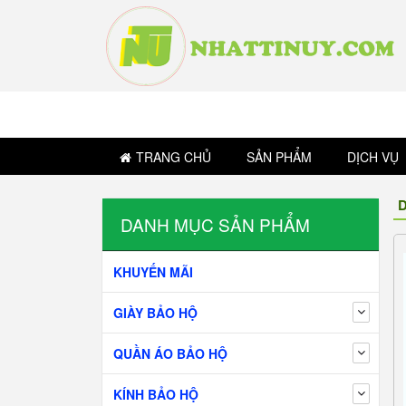
TRANG CHỦ
SẢN PHẨM
DỊCH VỤ
D
DANH MỤC SẢN PHẨM
KHUYẾN MÃI
GIÀY BẢO HỘ
QUẦN ÁO BẢO HỘ
KÍNH BẢO HỘ