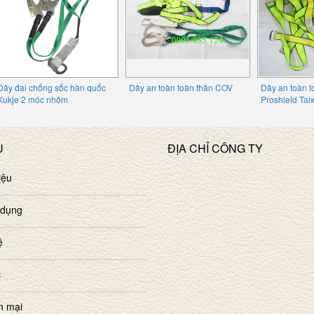
Dây đai chống sốc hàn quốc
Dây an toàn toàn thân COV
Dây an toàn t
Kukje 2 móc nhôm
Proshield Ta
U
ĐỊA CHỈ CÔNG TY
iệu
 dụng
ệ
c
n mại