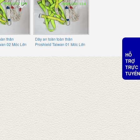
oàn thân
Dây an toàn toàn thân
iwan 02 Móc Lớn
Proshield Taiwan 01 Móc Lớn
HỖ
TRỢ
TRỰC
TUYẾN