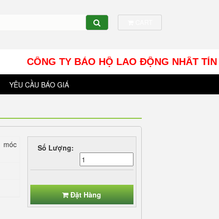
CART
CÔNG TY BẢO HỘ LAO ĐỘNG NHÂT TÍN UY - Địa 
YÊU CẦU BÁO GIÁ
 1 móc
Số Lượng:
Đặt Hàng