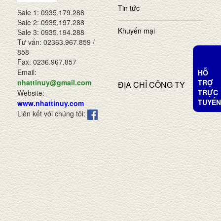
Tin tức
Sale 1: 0935.179.288
Sale 2: 0935.197.288
Khuyến mại
Sale 3: 0935.194.288
Tư vấn: 02363.967.859 /
858
Fax: 0236.967.857
Email:
HỖ
TRỢ
nhattinuy@gmail.com
ĐỊA CHỈ CÔNG TY
TRỰC
Website:
TUYẾN
www.nhattinuy.com
Liên kết với chúng tôi: