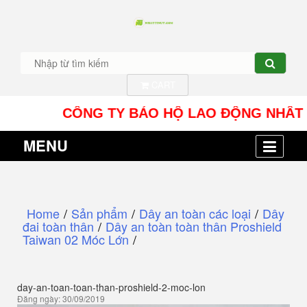
CART
CÔNG TY BẢO HỘ LAO ĐỘNG NHÂT TÍN UY -
MENU
Home
/
Sản phẩm
/
Dây an toàn các loại
/
Dây
đai toàn thân
/
Dây an toàn toàn thân Proshield
Taiwan 02 Móc Lớn
/
day-an-toan-toan-than-proshield-2-moc-lon
Đăng ngày: 30/09/2019