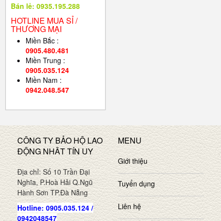
Bán lẻ: 0935.195.288
HOTLINE MUA SỈ /
THƯƠNG MẠI
Miền Bắc :
0905.480.481
Miền Trung :
0905.035.124
Miền Nam :
0942.048.547
CÔNG TY BẢO HỘ LAO
MENU
ĐỘNG NHÂT TÍN UY
Giới thiệu
Địa chỉ: Số 10 Trần Đại
Nghĩa, P.Hoà Hải Q.Ngũ
Tuyển dụng
Hành Sơn TP.Đà Nẵng
Liên hệ
Hotline: 0905.035.124 /
0942048547