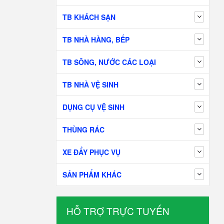
TB KHÁCH SẠN
TB NHÀ HÀNG, BẾP
TB SÔNG, NƯỚC CÁC LOẠI
TB NHÀ VỆ SINH
DỤNG CỤ VỆ SINH
THÙNG RÁC
XE ĐẨY PHỤC VỤ
SẢN PHẨM KHÁC
HỖ TRỢ TRỰC TUYẾN