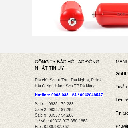
CÔNG TY BẢO HỘ LAO ĐỘNG
MEN
NHÂT TÍN UY
Giới th
Địa chỉ: Số 10 Trần Đại Nghĩa, P.Hoà
Hải Q.Ngũ Hành Sơn TP.Đà Nẵng
Tuyển
Hotline: 0905.035.124 / 0942048547
Liên h
Sale 1: 0935.179.288
Sale 2: 0935.197.288
Tin tứ
Sale 3: 0935.194.288
Tư vấn: 02363.967.859 / 858
Khuyế
Fax: 0236.967.857