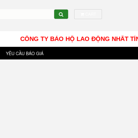
CART
CÔNG TY BẢO HỘ LAO ĐỘNG NHÂT TÍN UY - Đị
YÊU CẦU BÁO GIÁ