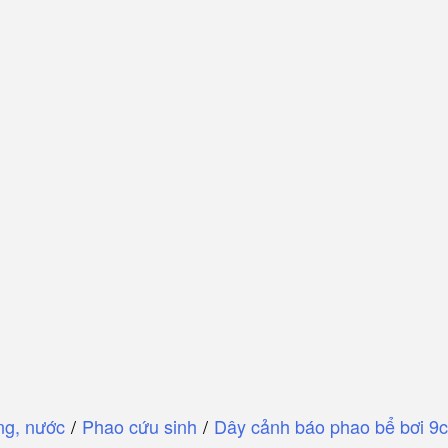
ng, nước
/
Phao cứu sinh
/
Dây cảnh báo phao bể bơi 9