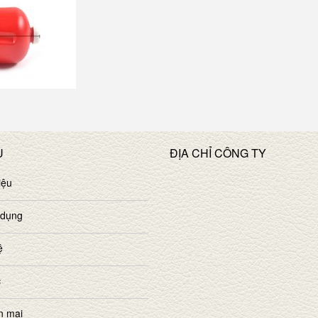
U
ĐỊA CHỈ CÔNG TY
iệu
 dụng
ệ
c
n mại