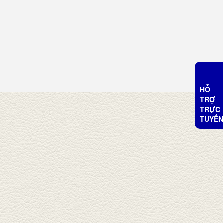
HỖ
TRỢ
TRỰC
TUYẾN