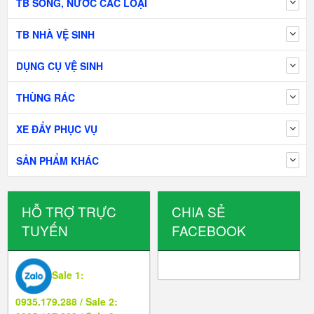
TB SÔNG, NƯỚC CÁC LOẠI
TB NHÀ VỆ SINH
DỤNG CỤ VỆ SINH
THÙNG RÁC
XE ĐẨY PHỤC VỤ
SẢN PHẨM KHÁC
HỖ TRỢ TRỰC
CHIA SẺ
TUYẾN
FACEBOOK
Sale 1:
0935.179.288 / Sale 2: