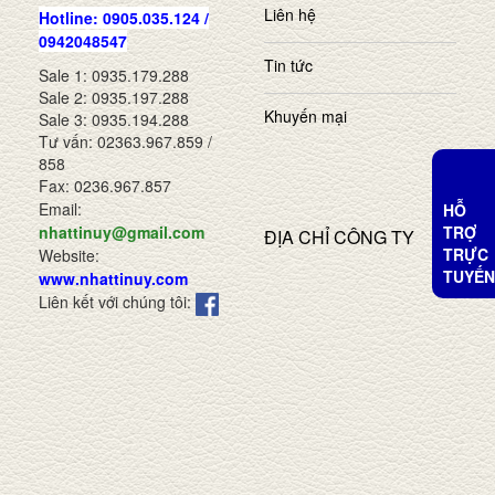
Liên hệ
Hotline: 0905.035.124 /
0942048547
Tin tức
Sale 1: 0935.179.288
Sale 2: 0935.197.288
Khuyến mại
Sale 3: 0935.194.288
Tư vấn: 02363.967.859 /
858
Fax: 0236.967.857
Email:
HỖ
TRỢ
nhattinuy@gmail.com
ĐỊA CHỈ CÔNG TY
TRỰC
Website:
TUYẾN
www.nhattinuy.com
Liên kết với chúng tôi: