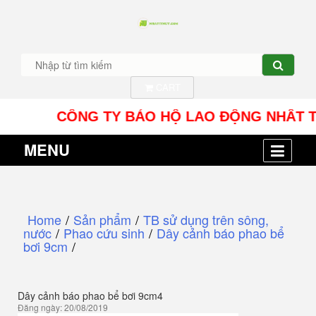
CART
CÔNG TY BẢO HỘ LAO ĐỘNG NHÂT TÍN UY -
MENU
Home
/
Sản phẩm
/
TB sử dụng trên sông,
nước
/
Phao cứu sinh
/
Dây cảnh báo phao bể
bơi 9cm
/
Dây cảnh báo phao bể bơi 9cm4
Đăng ngày: 20/08/2019