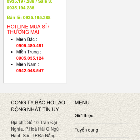
0935.197.288 / Sale 3:
0935.194.288
Bán lẻ: 0935.195.288
HOTLINE MUA SỈ /
THƯƠNG MẠI
Miền Bắc :
0905.480.481
Miền Trung :
0905.035.124
Miền Nam :
0942.048.547
CÔNG TY BẢO HỘ LAO
MENU
ĐỘNG NHÂT TÍN UY
Giới thiệu
Địa chỉ: Số 10 Trần Đại
Nghĩa, P.Hoà Hải Q.Ngũ
Tuyển dụng
Hành Sơn TP.Đà Nẵng