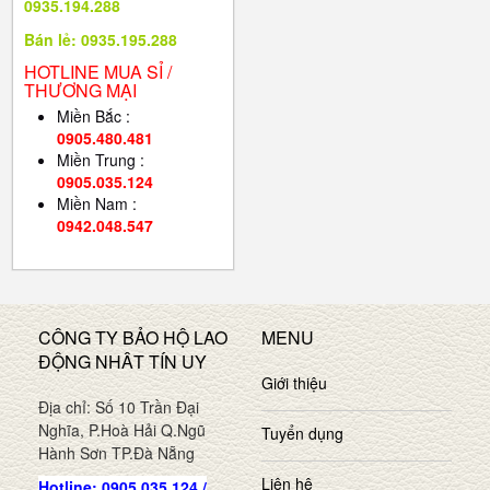
0935.194.288
Bán lẻ: 0935.195.288
HOTLINE MUA SỈ /
THƯƠNG MẠI
Miền Bắc :
0905.480.481
Miền Trung :
0905.035.124
Miền Nam :
0942.048.547
CÔNG TY BẢO HỘ LAO
MENU
ĐỘNG NHÂT TÍN UY
Giới thiệu
Địa chỉ: Số 10 Trần Đại
Nghĩa, P.Hoà Hải Q.Ngũ
Tuyển dụng
Hành Sơn TP.Đà Nẵng
Liên hệ
Hotline: 0905.035.124 /