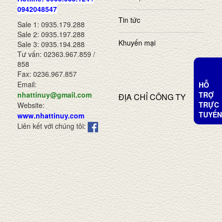
0942048547
Tin tức
Sale 1: 0935.179.288
Sale 2: 0935.197.288
Khuyến mại
Sale 3: 0935.194.288
Tư vấn: 02363.967.859 /
858
Fax: 0236.967.857
Email:
HỖ
TRỢ
nhattinuy@gmail.com
ĐỊA CHỈ CÔNG TY
TRỰC
Website:
TUYẾN
www.nhattinuy.com
Liên kết với chúng tôi: