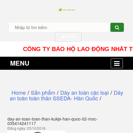
CART
CÔNG TY BẢO HỘ LAO ĐỘNG NHÂT TÍN UY - 
MENU
Home
/
Sản phẩm
/
Dây an toàn các loại
/
Dây
an toàn toàn thân SSEDA- Hàn Quốc
/
day-an-toan-toan-than-kukje-han-quoc-02-moc-
035414241117
Đăng ngày: 23/10/2018