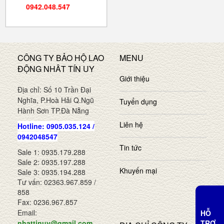
0942.048.547
CÔNG TY BẢO HỘ LAO
MENU
ĐỘNG NHÂT TÍN UY
Giới thiệu
Địa chỉ: Số 10 Trần Đại
Nghĩa, P.Hoà Hải Q.Ngũ
Tuyển dụng
Hành Sơn TP.Đà Nẵng
Liên hệ
Hotline: 0905.035.124 /
0942048547
Tin tức
Sale 1: 0935.179.288
Sale 2: 0935.197.288
Khuyến mại
Sale 3: 0935.194.288
Tư vấn: 02363.967.859 /
858
Fax: 0236.967.857
Email:
HỖ
TRỢ
nhattinuy@gmail.com