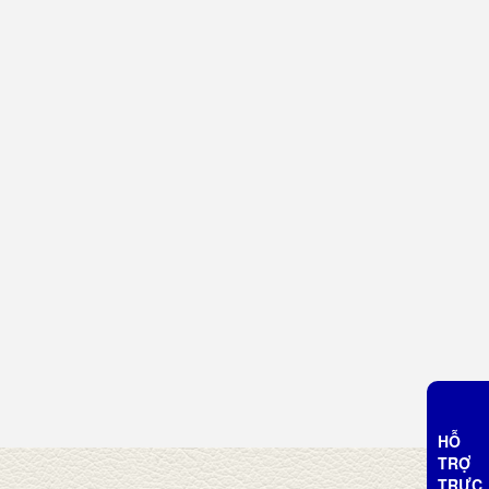
HỖ
TRỢ
TRỰC