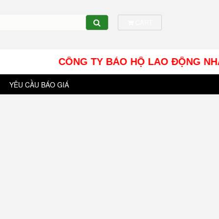
CART
CÔNG TY BẢO HỘ LAO ĐỘNG NHÂT TÍN UY
YÊU CẦU BÁO GIÁ