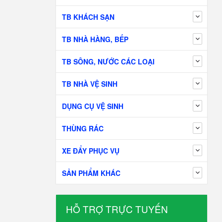
TB KHÁCH SẠN
TB NHÀ HÀNG, BẾP
TB SÔNG, NƯỚC CÁC LOẠI
TB NHÀ VỆ SINH
DỤNG CỤ VỆ SINH
THÙNG RÁC
XE ĐẨY PHỤC VỤ
SẢN PHẨM KHÁC
HỖ TRỢ TRỰC TUYẾN