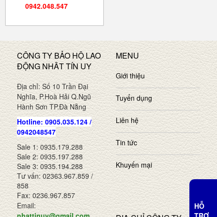
0942.048.547
CÔNG TY BẢO HỘ LAO
MENU
ĐỘNG NHÂT TÍN UY
Giới thiệu
Địa chỉ: Số 10 Trần Đại
Nghĩa, P.Hoà Hải Q.Ngũ
Tuyển dụng
Hành Sơn TP.Đà Nẵng
Liên hệ
Hotline: 0905.035.124 /
0942048547
Tin tức
Sale 1: 0935.179.288
Sale 2: 0935.197.288
Khuyến mại
Sale 3: 0935.194.288
Tư vấn: 02363.967.859 /
858
Fax: 0236.967.857
Email:
HỖ
TRỢ
nhattinuy@gmail.com