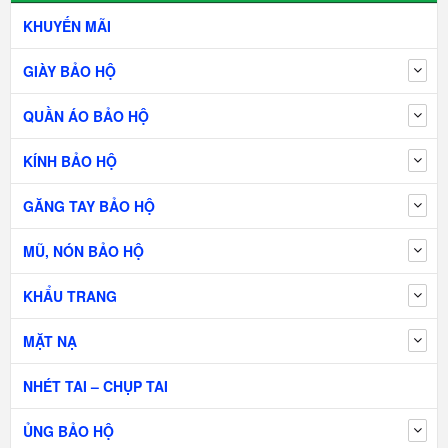
KHUYẾN MÃI
GIÀY BẢO HỘ
QUẦN ÁO BẢO HỘ
KÍNH BẢO HỘ
GĂNG TAY BẢO HỘ
MŨ, NÓN BẢO HỘ
KHẨU TRANG
MẶT NẠ
NHÉT TAI – CHỤP TAI
ỦNG BẢO HỘ