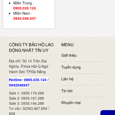
Miền Trung :
0905.035.124
Miền Nam :
0942.048.547
CÔNG TY BẢO HỘ LAO
MENU
ĐỘNG NHÂT TÍN UY
Giới thiệu
Địa chỉ: Số 10 Trần Đại
Nghĩa, P.Hoà Hải Q.Ngũ
Tuyển dụng
Hành Sơn TP.Đà Nẵng
Liên hệ
Hotline: 0905.035.124 /
0942048547
Tin tức
Sale 1: 0935.179.288
Sale 2: 0935.197.288
Khuyến mại
Sale 3: 0935.194.288
Tư vấn: 02363.967.859 /
858