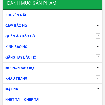
DANH MỤC SẢN PHẨM
KHUYẾN MÃI
GIÀY BẢO HỘ
QUẦN ÁO BẢO HỘ
KÍNH BẢO HỘ
GĂNG TAY BẢO HỘ
MŨ, NÓN BẢO HỘ
KHẨU TRANG
MẶT NẠ
NHÉT TAI – CHỤP TAI