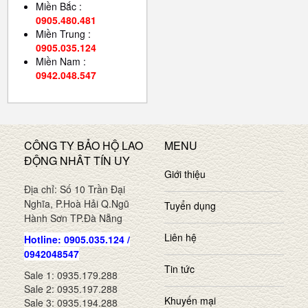
Miền Bắc :
0905.480.481
Miền Trung :
0905.035.124
Miền Nam :
0942.048.547
CÔNG TY BẢO HỘ LAO
MENU
ĐỘNG NHÂT TÍN UY
Giới thiệu
Địa chỉ: Số 10 Trần Đại
Nghĩa, P.Hoà Hải Q.Ngũ
Tuyển dụng
Hành Sơn TP.Đà Nẵng
Liên hệ
Hotline: 0905.035.124 /
0942048547
Tin tức
Sale 1: 0935.179.288
Sale 2: 0935.197.288
Khuyến mại
Sale 3: 0935.194.288