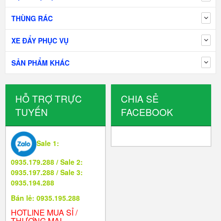
THÙNG RÁC
XE ĐẨY PHỤC VỤ
SẢN PHẨM KHÁC
HỖ TRỢ TRỰC
CHIA SẺ
TUYẾN
FACEBOOK
Sale 1:
0935.179.288 / Sale 2:
0935.197.288 / Sale 3:
0935.194.288
Bán lẻ: 0935.195.288
HOTLINE MUA SỈ /
THƯƠNG MẠI