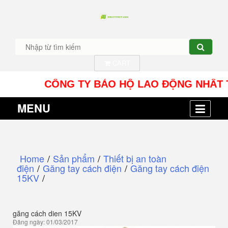
CART
CÔNG TY BẢO HỘ LAO ĐỘNG NHÂT TÍN UY -
MENU
Home
/
Sản phẩm
/
Thiết bị an toàn
điện
/
Găng tay cách điện
/
Găng tay cách điện
15KV
/
găng cách dien 15KV
Đăng ngày: 01/03/2017