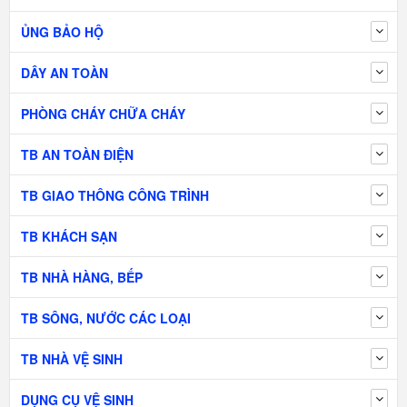
ỦNG BẢO HỘ
DÂY AN TOÀN
PHÒNG CHÁY CHỮA CHÁY
TB AN TOÀN ĐIỆN
TB GIAO THÔNG CÔNG TRÌNH
TB KHÁCH SẠN
TB NHÀ HÀNG, BẾP
TB SÔNG, NƯỚC CÁC LOẠI
TB NHÀ VỆ SINH
DỤNG CỤ VỆ SINH