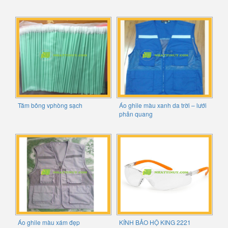
Tăm bông vphòng sạch
Áo ghile màu xanh da trời – lưới
phản quang
Áo ghile màu xám đẹp
KÍNH BẢO HỘ KING 2221