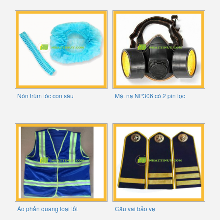
Nón trùm tóc con sâu
Mặt nạ NP306 có 2 pin lọc
Áo phản quang loại tốt
Cầu vai bảo vệ