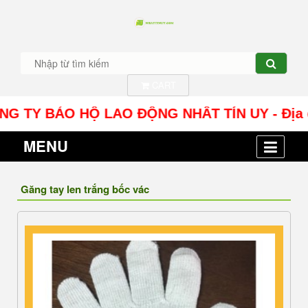
CART
 BẢO HỘ LAO ĐỘNG NHÂT TÍN UY - Địa chỉ: Số 1
MENU
Găng tay len trắng bốc vác