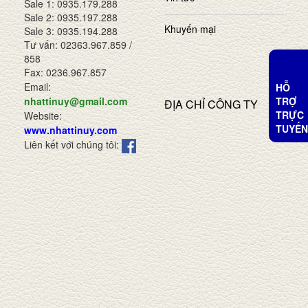
Sale 1: 0935.179.288
Sale 2: 0935.197.288
Khuyến mại
Sale 3: 0935.194.288
Tư vấn: 02363.967.859 /
858
Fax: 0236.967.857
Email:
HỖ
TRỢ
nhattinuy@gmail.com
ĐỊA CHỈ CÔNG TY
TRỰC
Website:
TUYẾN
www.nhattinuy.com
Liên kết với chúng tôi: