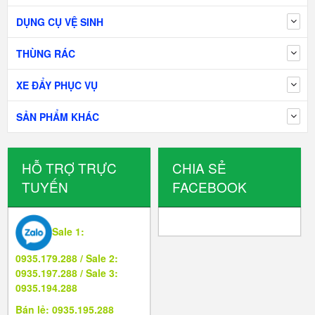
DỤNG CỤ VỆ SINH
THÙNG RÁC
XE ĐẨY PHỤC VỤ
SẢN PHẨM KHÁC
HỖ TRỢ TRỰC
CHIA SẺ
TUYẾN
FACEBOOK
Sale 1:
0935.179.288 / Sale 2:
0935.197.288 / Sale 3:
0935.194.288
Bán lẻ: 0935.195.288