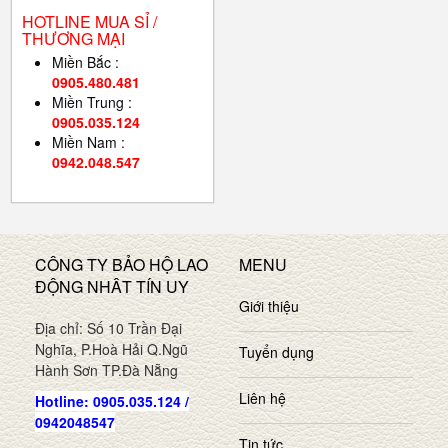
HOTLINE MUA SỈ /
THƯƠNG MẠI
Miền Bắc :
0905.480.481
Miền Trung :
0905.035.124
Miền Nam :
0942.048.547
CÔNG TY BẢO HỘ LAO
MENU
ĐỘNG NHÂT TÍN UY
Giới thiệu
Địa chỉ: Số 10 Trần Đại
Nghĩa, P.Hoà Hải Q.Ngũ
Tuyển dụng
Hành Sơn TP.Đà Nẵng
Liên hệ
Hotline: 0905.035.124 /
0942048547
Tin tức