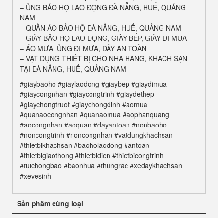
–
ỦNG BẢO HỘ LAO ĐỘNG ĐÀ NẴNG, HUẾ, QUẢNG
NAM
–
QUẦN ÁO BẢO HỘ ĐÀ NẴNG, HUẾ, QUẢNG NAM
–
GIÀY BẢO HỘ LAO ĐỘNG, GIÀY BẾP, GIÀY ĐI MƯA
–
ÁO MƯA, ỦNG ĐI MƯA, DÂY AN TOÀN
–
VẬT DỤNG THIẾT BỊ CHO NHÀ HÀNG, KHÁCH SẠN
TẠI ĐÀ NẴNG, HUẾ, QUẢNG NAM
#giaybaoho #giaylaodong #giaybep #giaydimua
#giaycongnhan #giaycongtrinh #giaydethep
#giaychongtruot #giaychongdinh #aomua
#quanaocongnhan #quanaomua #aophanquang
#aocongnhan #aoquan #dayantoan #nonbaoho
#noncongtrinh #noncongnhan #vatdungkhachsan
#thietbikhachsan #baoholaodong #antoan
#thietbigiaothong #thietbidien #thietbicongtrinh
#tuichongbao #baonhua #thungrac #xedaykhachsan
#xevesinh
Sản phẩm cùng loại