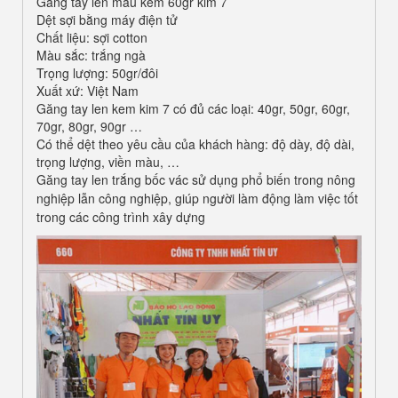
Găng tay len màu kem 60gr kim 7
Dệt sợi bằng máy điện tử
Chất liệu: sợi cotton
Màu sắc: trắng ngà
Trọng lượng: 50gr/đôi
Xuất xứ: Việt Nam
Găng tay len kem kim 7 có đủ các loại: 40gr, 50gr, 60gr,
70gr, 80gr, 90gr …
Có thể dệt theo yêu cầu của khách hàng: độ dày, độ dài,
trọng lượng, viền màu, …
Găng tay len trắng bốc vác
sử dụng phổ biến trong nông
nghiệp lẫn công nghiệp, giúp người làm động làm việc tốt
trong các công trình xây dựng