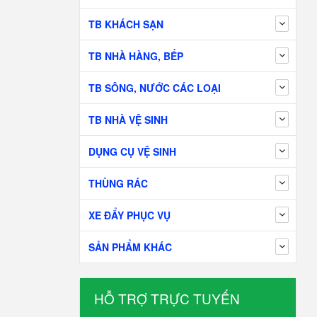
TB KHÁCH SẠN
TB NHÀ HÀNG, BẾP
TB SÔNG, NƯỚC CÁC LOẠI
TB NHÀ VỆ SINH
DỤNG CỤ VỆ SINH
THÙNG RÁC
XE ĐẨY PHỤC VỤ
SẢN PHẨM KHÁC
HỖ TRỢ TRỰC TUYẾN