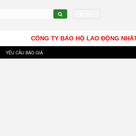
CART
CÔNG TY BẢO HỘ LAO ĐỘNG NHÂT TÍN UY - 
YÊU CẦU BÁO GIÁ