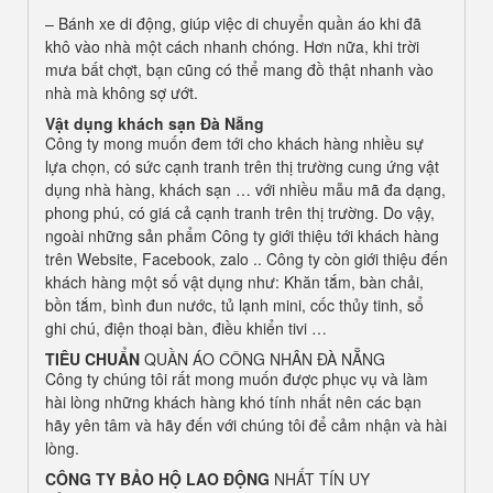
– Bánh xe di động, giúp việc di chuyển quần áo khi đã
khô vào nhà một cách nhanh chóng. Hơn nữa, khi trời
mưa bất chợt, bạn cũng có thể mang đồ thật nhanh vào
nhà mà không sợ ướt.
Vật dụng khách sạn Đà Nẵng
Công ty mong muốn đem tới cho khách hàng nhiều sự
lựa chọn, có sức cạnh tranh trên thị trường cung ứng vật
dụng nhà hàng, khách sạn … với nhiều mẫu mã đa dạng,
phong phú, có giá cả cạnh tranh trên thị trường. Do vậy,
ngoài những sản phẩm Công ty giới thiệu tới khách hàng
trên Website, Facebook, zalo .. Công ty còn giới thiệu đến
khách hàng một số vật dụng như: Khăn tắm, bàn chải,
bồn tắm, bình đun nước, tủ lạnh mini, cốc thủy tinh, sổ
ghi chú, điện thoại bàn, điều khiển tivi …
TIÊU CHUẨN
QUẦN ÁO CÔNG NHÂN ĐÀ NẴNG
Công ty chúng tôi rất mong muốn được phục vụ và làm
hài lòng những khách hàng khó tính nhất nên các bạn
hãy yên tâm và hãy đến với chúng tôi để cảm nhận và hài
lòng.
CÔNG TY BẢO HỘ LAO ĐỘNG
NHẤT TÍN UY