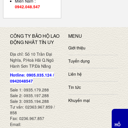
Miền Nam :
0942.048.547
CÔNG TY BẢO HỘ LAO
MENU
ĐỘNG NHÂT TÍN UY
Giới thiệu
Địa chỉ: Số 10 Trần Đại
Nghĩa, P.Hoà Hải Q.Ngũ
Tuyển dụng
Hành Sơn TP.Đà Nẵng
Liên hệ
Hotline: 0905.035.124 /
0942048547
Tin tức
Sale 1: 0935.179.288
Sale 2: 0935.197.288
Khuyến mại
Sale 3: 0935.194.288
Tư vấn: 02363.967.859 /
858
Fax: 0236.967.857
Email:
HỖ