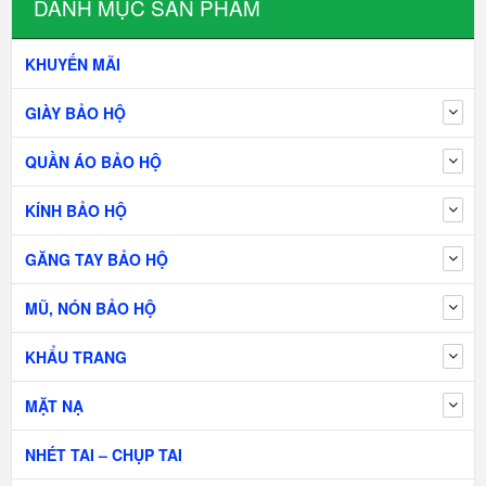
DANH MỤC SẢN PHẨM
KHUYẾN MÃI
GIÀY BẢO HỘ
QUẦN ÁO BẢO HỘ
KÍNH BẢO HỘ
GĂNG TAY BẢO HỘ
MŨ, NÓN BẢO HỘ
KHẨU TRANG
MẶT NẠ
NHÉT TAI – CHỤP TAI