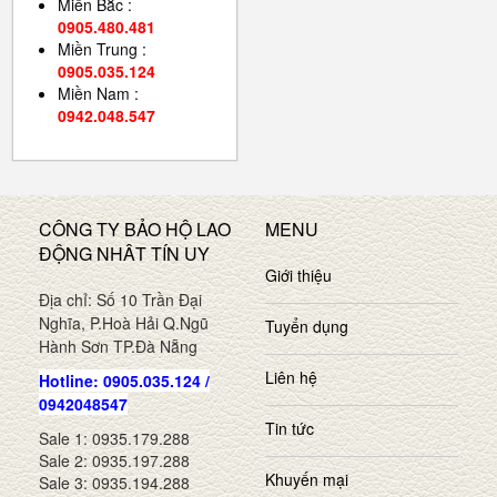
Miền Bắc :
0905.480.481
Miền Trung :
0905.035.124
Miền Nam :
0942.048.547
CÔNG TY BẢO HỘ LAO
MENU
ĐỘNG NHÂT TÍN UY
Giới thiệu
Địa chỉ: Số 10 Trần Đại
Nghĩa, P.Hoà Hải Q.Ngũ
Tuyển dụng
Hành Sơn TP.Đà Nẵng
Liên hệ
Hotline: 0905.035.124 /
0942048547
Tin tức
Sale 1: 0935.179.288
Sale 2: 0935.197.288
Khuyến mại
Sale 3: 0935.194.288