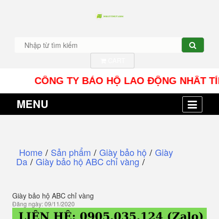
CART
CÔNG TY BẢO HỘ LAO ĐỘNG NHÂT TÍN UY - 
MENU
Home
/
Sản phẩm
/
Giày bảo hộ
/
Giày
Da
/
Giày bảo hộ ABC chỉ vàng
/
Giày bảo hộ ABC chỉ vàng
Đăng ngày: 09/11/2020