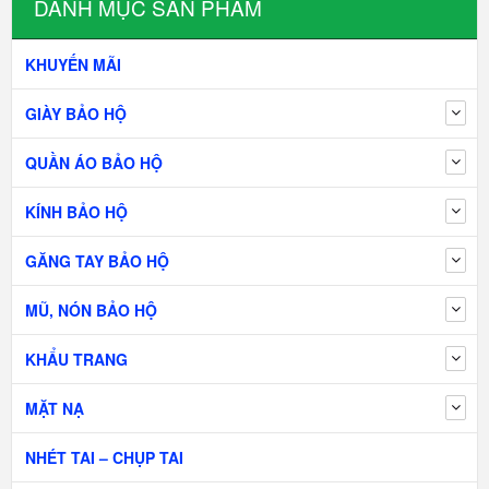
DANH MỤC SẢN PHẨM
KHUYẾN MÃI
GIÀY BẢO HỘ
QUẦN ÁO BẢO HỘ
KÍNH BẢO HỘ
GĂNG TAY BẢO HỘ
MŨ, NÓN BẢO HỘ
KHẨU TRANG
MẶT NẠ
NHÉT TAI – CHỤP TAI