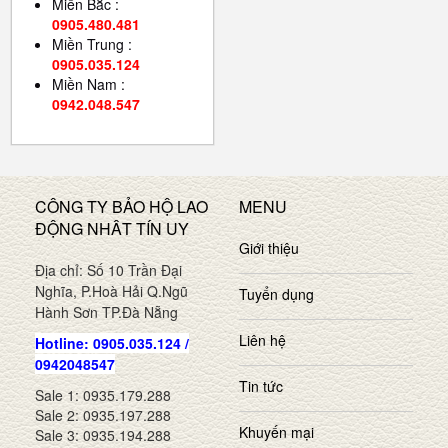
Miền Bắc :
0905.480.481
Miền Trung :
0905.035.124
Miền Nam :
0942.048.547
CÔNG TY BẢO HỘ LAO
MENU
ĐỘNG NHÂT TÍN UY
Giới thiệu
Địa chỉ: Số 10 Trần Đại
Nghĩa, P.Hoà Hải Q.Ngũ
Tuyển dụng
Hành Sơn TP.Đà Nẵng
Liên hệ
Hotline: 0905.035.124 /
0942048547
Tin tức
Sale 1: 0935.179.288
Sale 2: 0935.197.288
Khuyến mại
Sale 3: 0935.194.288