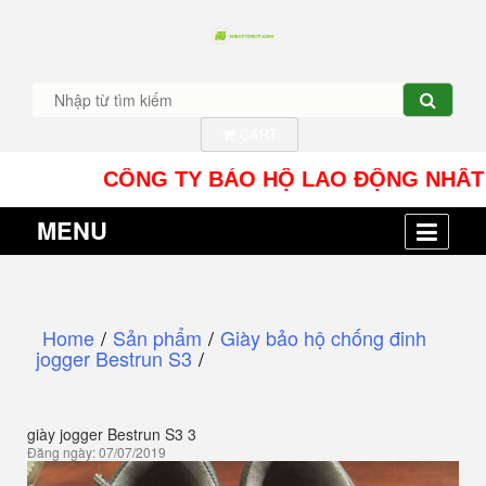
CART
CÔNG TY BẢO HỘ LAO ĐỘNG NHÂT TÍN UY 
MENU
Home
/
Sản phẩm
/
Giày bảo hộ chống đinh
jogger Bestrun S3
/
giày jogger Bestrun S3 3
Đăng ngày: 07/07/2019