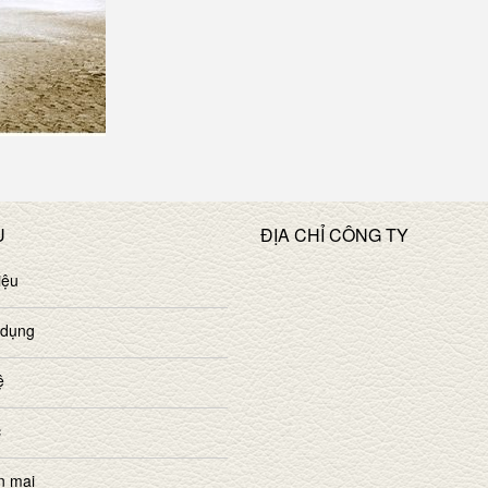
U
ĐỊA CHỈ CÔNG TY
iệu
 dụng
ệ
c
n mại