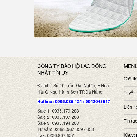
CÔNG TY BẢO HỘ LAO ĐỘNG
MEN
NHÂT TÍN UY
Giới th
Địa chỉ: Số 10 Trần Đại Nghĩa, P.Hoà
Hải Q.Ngũ Hành Sơn TP.Đà Nẵng
Tuyển
Hotline: 0905.035.124 / 0942048547
Liên h
Sale 1: 0935.179.288
Sale 2: 0935.197.288
Tin tứ
Sale 3: 0935.194.288
Tư vấn: 02363.967.859 / 858
Khuyế
Fax: 0236.967.857