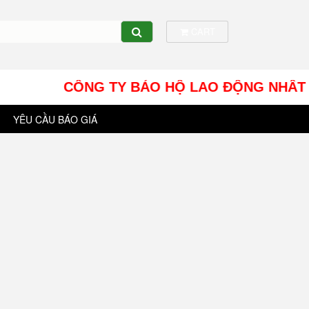
CART
CÔNG TY BẢO HỘ LAO ĐỘNG NHÂT TÍN UY - 
YÊU CẦU BÁO GIÁ