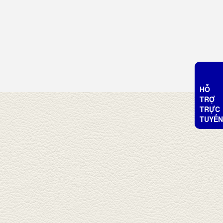
HỖ
TRỢ
TRỰC
TUYẾN