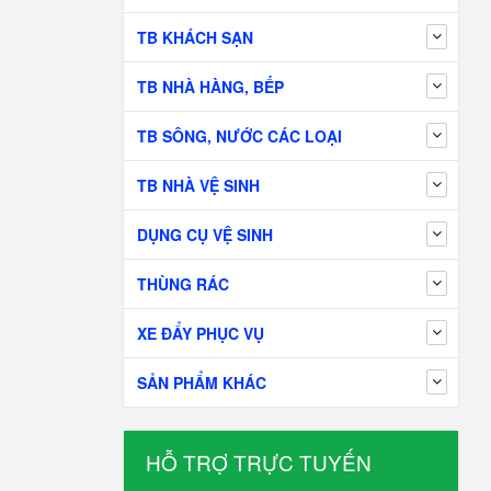
TB KHÁCH SẠN
TB NHÀ HÀNG, BẾP
TB SÔNG, NƯỚC CÁC LOẠI
TB NHÀ VỆ SINH
DỤNG CỤ VỆ SINH
THÙNG RÁC
XE ĐẨY PHỤC VỤ
SẢN PHẨM KHÁC
HỖ TRỢ TRỰC TUYẾN