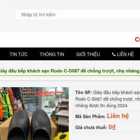
CÔNG TY BẢO H
TIN TỨC
THÔNG TIN
GIỚI THIỆU
LIÊN HỆ
iày đầu bếp khách sạn Rodo C-S087 đế chống trượt, nhẹ nhàng
Tên SP:
Giày đầu bếp khách sạ
Rodo C-S087 đế chống trượt, n
nhàng được tin dùng 2024
Liên hệ
Mã Sản Phẩm:
0₫
Giá chưa thuế: