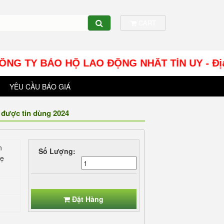
CART
Ộ LAO ĐỘNG NHÂT TÍN UY - Địa chỉ: Số 10 Trần
YÊU CẦU BÁO GIÁ
 được tin dùng 2024
n
Số Lượng:
hẹ
Đặt Hàng