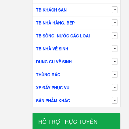
TB KHÁCH SẠN
TB NHÀ HÀNG, BẾP
TB SÔNG, NƯỚC CÁC LOẠI
TB NHÀ VỆ SINH
DỤNG CỤ VỆ SINH
THÙNG RÁC
XE ĐẨY PHỤC VỤ
SẢN PHẨM KHÁC
HỖ TRỢ TRỰC TUYẾN