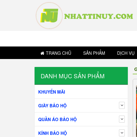
TRANG CHỦ
SẢN PHẨM
DỊCH VỤ
G
DANH MỤC SẢN PHẨM
KHUYẾN MÃI
GIÀY BẢO HỘ
QUẦN ÁO BẢO HỘ
KÍNH BẢO HỘ