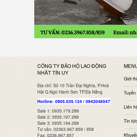
CÔNG TY BẢO HỘ LAO ĐỘNG
MEN
NHÂT TÍN UY
Giới th
Địa chỉ: Số 10 Trần Đại Nghĩa, P.Hoà
Hải Q.Ngũ Hành Sơn TP.Đà Nẵng
Tuyển
Hotline: 0905.035.124 / 0942048547
Liên h
Sale 1: 0935.179.288
Sale 2: 0935.197.288
Tin tứ
Sale 3: 0935.194.288
Tư vấn: 02363.967.859 / 858
Khuyế
Fax: 0236.967.857