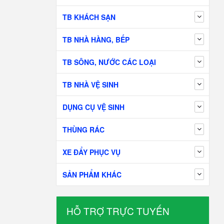
TB KHÁCH SẠN
TB NHÀ HÀNG, BẾP
TB SÔNG, NƯỚC CÁC LOẠI
TB NHÀ VỆ SINH
DỤNG CỤ VỆ SINH
THÙNG RÁC
XE ĐẨY PHỤC VỤ
SẢN PHẨM KHÁC
HỖ TRỢ TRỰC TUYẾN