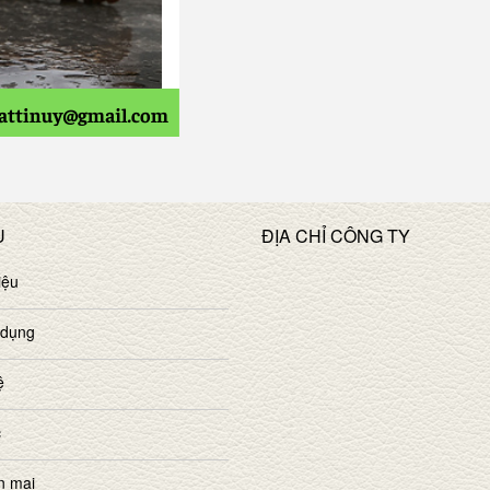
U
ĐỊA CHỈ CÔNG TY
iệu
 dụng
ệ
c
n mại