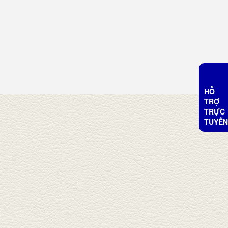
HỖ
TRỢ
TRỰC
TUYẾN