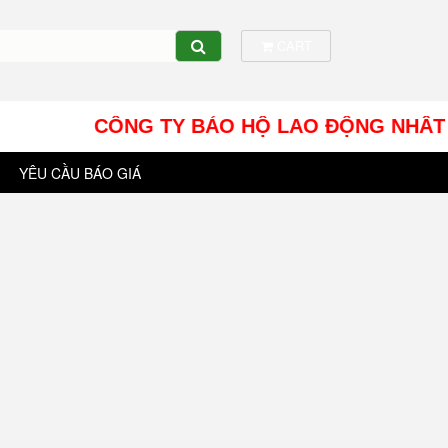
CART
CÔNG TY BẢO HỘ LAO ĐỘNG NHÂT TÍN UY - 
YÊU CẦU BÁO GIÁ