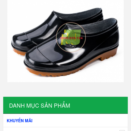
DANH MỤC SẢN PHẨM
KHUYẾN MÃI