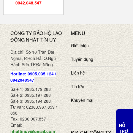
0942.048.547
CÔNG TY BẢO HỘ LAO
MENU
ĐỘNG NHÂT TÍN UY
Giới thiệu
Địa chỉ: Số 10 Trần Đại
Nghĩa, P.Hoà Hải Q.Ngũ
Tuyển dụng
Hành Sơn TP.Đà Nẵng
Liên hệ
Hotline: 0905.035.124 /
0942048547
Tin tức
Sale 1: 0935.179.288
Sale 2: 0935.197.288
Khuyến mại
Sale 3: 0935.194.288
Tư vấn: 02363.967.859 /
858
Fax: 0236.967.857
Email:
HỖ
TRỢ
nhattinuy@gmail.com
ĐỊA CHỈ CÔNG TY