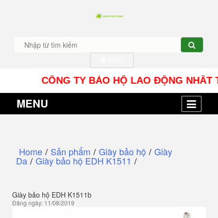
CART
CÔNG TY BẢO HỘ LAO ĐỘNG NHÂT TÍN UY -
MENU
Home
/
Sản phẩm
/
Giày bảo hộ
/
Giày
Da
/
Giày bảo hộ EDH K1511
/
Giày bảo hộ EDH K1511b
Đăng ngày: 11/08/2019