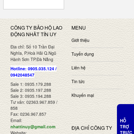
CÔNG TY BẢO HỘ LAO
MENU
ĐỘNG NHÂT TÍN UY
Giới thiệu
Địa chỉ: Số 10 Trần Đại
Nghĩa, P.Hoà Hải Q.Ngũ
Tuyển dụng
Hành Sơn TP.Đà Nẵng
Liên hệ
Hotline: 0905.035.124 /
0942048547
Tin tức
Sale 1: 0935.179.288
Sale 2: 0935.197.288
Khuyến mại
Sale 3: 0935.194.288
Tư vấn: 02363.967.859 /
858
Fax: 0236.967.857
Email:
HỖ
TRỢ
nhattinuy@gmail.com
ĐỊA CHỈ CÔNG TY
TRỰC
Website: