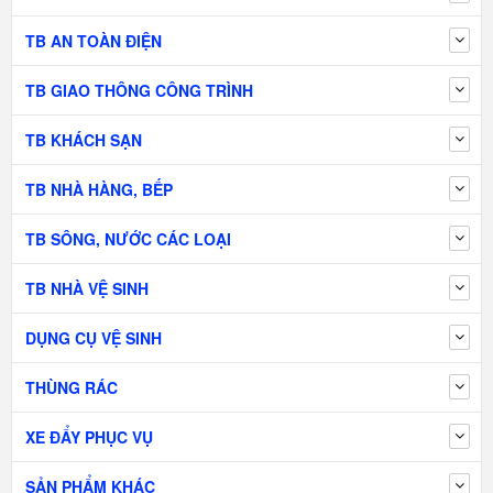
TB AN TOÀN ĐIỆN
TB GIAO THÔNG CÔNG TRÌNH
TB KHÁCH SẠN
TB NHÀ HÀNG, BẾP
TB SÔNG, NƯỚC CÁC LOẠI
TB NHÀ VỆ SINH
DỤNG CỤ VỆ SINH
THÙNG RÁC
XE ĐẨY PHỤC VỤ
SẢN PHẨM KHÁC