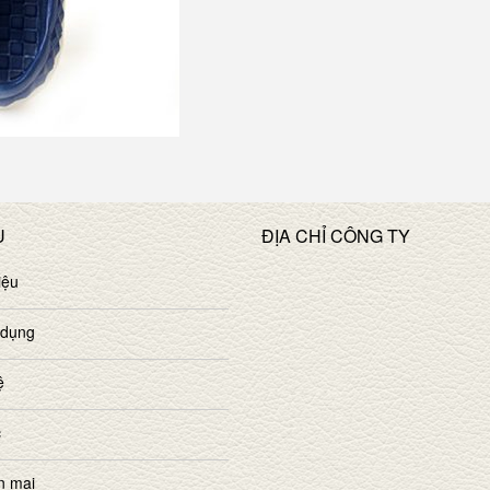
U
ĐỊA CHỈ CÔNG TY
iệu
 dụng
ệ
c
n mại