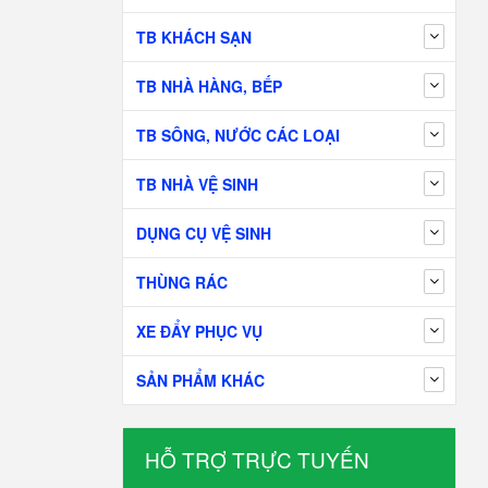
TB KHÁCH SẠN
TB NHÀ HÀNG, BẾP
TB SÔNG, NƯỚC CÁC LOẠI
TB NHÀ VỆ SINH
DỤNG CỤ VỆ SINH
THÙNG RÁC
XE ĐẨY PHỤC VỤ
SẢN PHẨM KHÁC
HỖ TRỢ TRỰC TUYẾN