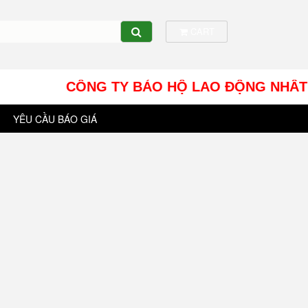
CART
CÔNG TY BẢO HỘ LAO ĐỘNG NHÂT TÍN UY - 
YÊU CẦU BÁO GIÁ