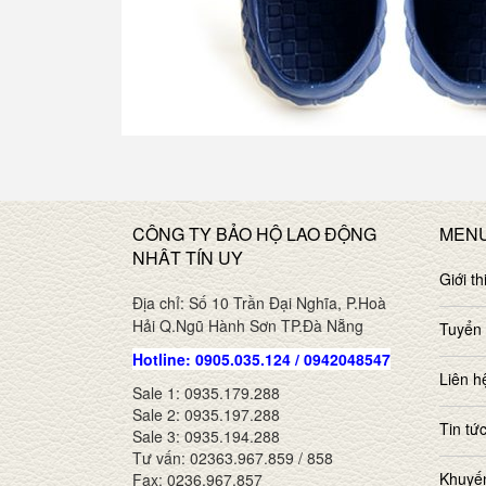
CÔNG TY BẢO HỘ LAO ĐỘNG
MEN
NHÂT TÍN UY
Giới th
Địa chỉ: Số 10 Trần Đại Nghĩa, P.Hoà
Hải Q.Ngũ Hành Sơn TP.Đà Nẵng
Tuyển
Hotline: 0905.035.124 / 0942048547
Liên h
Sale 1: 0935.179.288
Sale 2: 0935.197.288
Tin tứ
Sale 3: 0935.194.288
Tư vấn: 02363.967.859 / 858
Khuyế
Fax: 0236.967.857