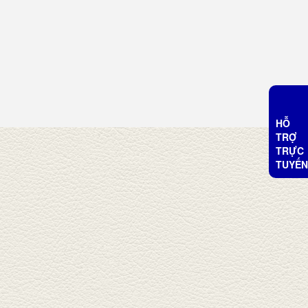
HỖ
TRỢ
TRỰC
TUYẾN