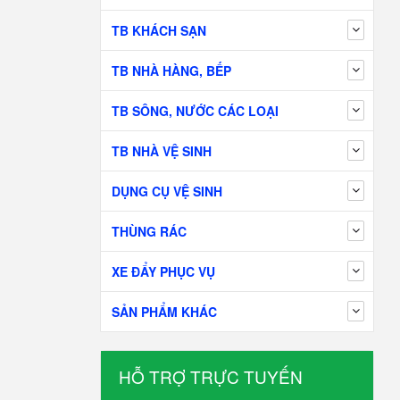
TB KHÁCH SẠN
TB NHÀ HÀNG, BẾP
TB SÔNG, NƯỚC CÁC LOẠI
TB NHÀ VỆ SINH
DỤNG CỤ VỆ SINH
THÙNG RÁC
XE ĐẨY PHỤC VỤ
SẢN PHẨM KHÁC
HỖ TRỢ TRỰC TUYẾN