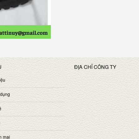
U
ĐỊA CHỈ CÔNG TY
iệu
 dụng
ệ
c
n mại