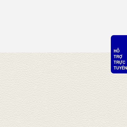
HỖ
TRỢ
TRỰC
TUYẾN