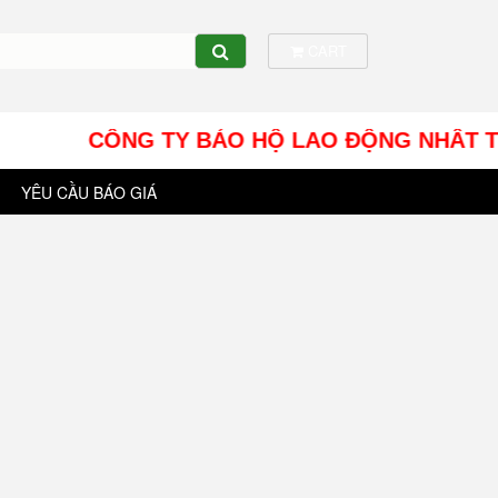
CART
CÔNG TY BẢO HỘ LAO ĐỘNG NHÂT TÍN UY - Đ
YÊU CẦU BÁO GIÁ