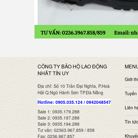
CÔNG TY BẢO HỘ LAO ĐỘNG
MEN
NHÂT TÍN UY
Giới th
Địa chỉ: Số 10 Trần Đại Nghĩa, P.Hoà
Hải Q.Ngũ Hành Sơn TP.Đà Nẵng
Tuyển
Hotline: 0905.035.124 / 0942048547
Liên h
Sale 1: 0935.179.288
Sale 2: 0935.197.288
Tin tứ
Sale 3: 0935.194.288
Tư vấn: 02363.967.859 / 858
Khuyế
Fax: 0236.967.857