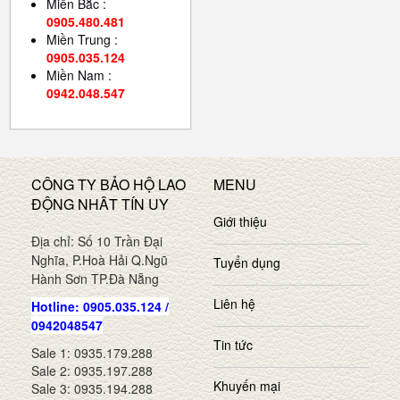
Miền Bắc :
0905.480.481
Miền Trung :
0905.035.124
Miền Nam :
0942.048.547
CÔNG TY BẢO HỘ LAO
MENU
ĐỘNG NHÂT TÍN UY
Giới thiệu
Địa chỉ: Số 10 Trần Đại
Nghĩa, P.Hoà Hải Q.Ngũ
Tuyển dụng
Hành Sơn TP.Đà Nẵng
Liên hệ
Hotline: 0905.035.124 /
0942048547
Tin tức
Sale 1: 0935.179.288
Sale 2: 0935.197.288
Khuyến mại
Sale 3: 0935.194.288