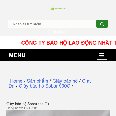
CART
CÔNG TY BẢO HỘ LAO ĐỘNG NHÂT TÍN UY - 
MENU
Home
/
Sản phẩm
/
Giày bảo hộ
/
Giày
Da
/
Giày bảo hộ Sobar 900G
/
Giày bảo hộ Sobar 900G1
Đăng ngày: 11/08/2019