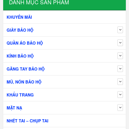
DANH MỤC SẢN PHẨM
KHUYẾN MÃI
GIÀY BẢO HỘ
QUẦN ÁO BẢO HỘ
KÍNH BẢO HỘ
GĂNG TAY BẢO HỘ
MŨ, NÓN BẢO HỘ
KHẨU TRANG
MẶT NẠ
NHÉT TAI – CHỤP TAI