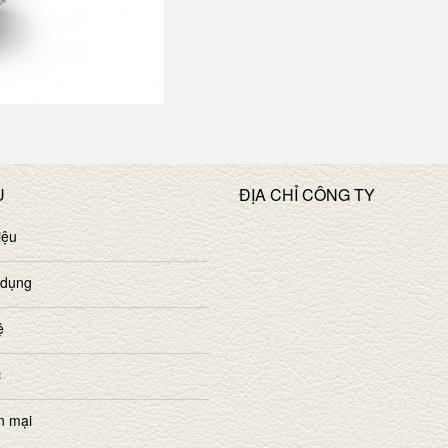
U
ĐỊA CHỈ CÔNG TY
iệu
 dụng
ệ
c
n mại