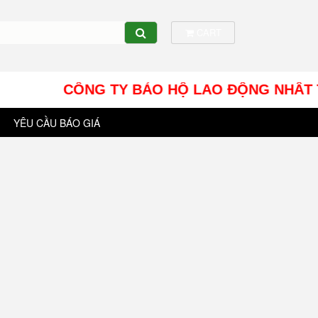
CART
CÔNG TY BẢO HỘ LAO ĐỘNG NHÂT TÍN UY - 
YÊU CẦU BÁO GIÁ