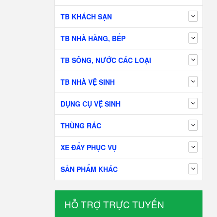
TB KHÁCH SẠN
TB NHÀ HÀNG, BẾP
TB SÔNG, NƯỚC CÁC LOẠI
TB NHÀ VỆ SINH
DỤNG CỤ VỆ SINH
THÙNG RÁC
XE ĐẨY PHỤC VỤ
SẢN PHẨM KHÁC
HỖ TRỢ TRỰC TUYẾN