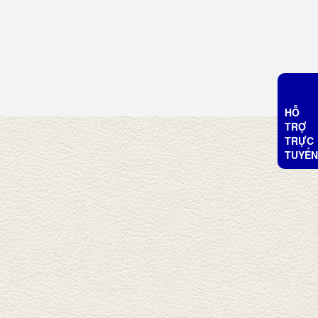
HỖ
TRỢ
TRỰC
TUYẾN