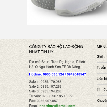
CÔNG TY BẢO HỘ LAO ĐỘNG
MEN
NHÂT TÍN UY
Giới th
Địa chỉ: Số 10 Trần Đại Nghĩa, P.Hoà
Hải Q.Ngũ Hành Sơn TP.Đà Nẵng
Tuyển
Hotline: 0905.035.124 / 0942048547
Liên h
Sale 1: 0935.179.288
Sale 2: 0935.197.288
Tin tứ
Sale 3: 0935.194.288
Tư vấn: 02363.967.859 / 858
Khuyế
Fax: 0236.967.857
Email:
nhattinuy@gmail.com