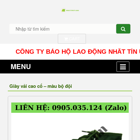
CART
CÔNG TY BẢO HỘ LAO ĐỘNG NHÂT TÍN UY - Địa 
MENU
Giày vải cao cổ – màu bộ đội