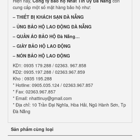
Hiện nay,
Công ty bảo hộ Nhất Tín Uy Đà Nẵng
còn
cung cấp một số mặt hàng bảo hộ như:
–
THIẾT BỊ KHÁCH SẠN ĐÀ NẴNG
– ỦNG BẢO HỘ LAO ĐỘNG ĐÀ NẴNG
– QUẦN ÁO BẢO HỘ
Đà Nẵng…
– GIÀY BẢO HỘ LAO ĐỘNG
– NÓN BẢO HỘ LAO ĐỘNG
KD1: 0935 179.288 / 02363. 967.858
KD2: 0935.197.288 / 02363.967.859
Kho : 0935 195.288
* Hotline: 0905.035.124 / 02363.967.857
* Fax: 02363.967.857
* Email: nhattinuy@gmail.com
* Địa chỉ: 10 Trần Đại Nghĩa, Hòa Hải, Ngũ Hành Sơn, Tp
Đà Nẵng
Sản phẩm cùng loại