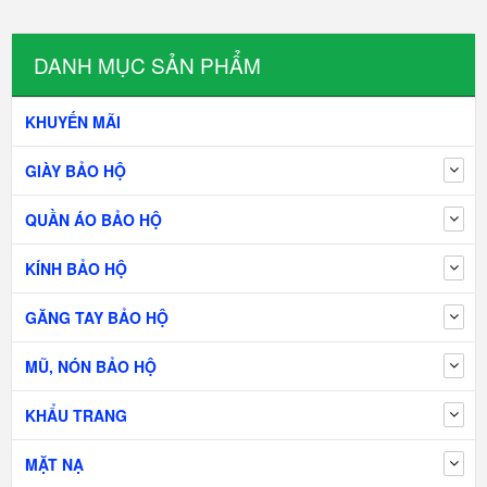
DANH MỤC SẢN PHẨM
KHUYẾN MÃI
GIÀY BẢO HỘ
QUẦN ÁO BẢO HỘ
KÍNH BẢO HỘ
GĂNG TAY BẢO HỘ
MŨ, NÓN BẢO HỘ
KHẨU TRANG
MẶT NẠ