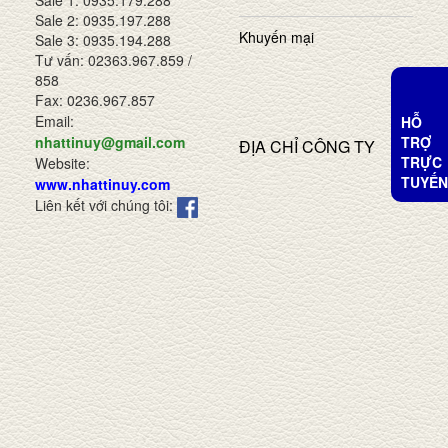
Sale 1: 0935.179.288
Sale 2: 0935.197.288
Khuyến mại
Sale 3: 0935.194.288
Tư vấn: 02363.967.859 /
858
Fax: 0236.967.857
Email:
HỖ
TRỢ
nhattinuy@gmail.com
ĐỊA CHỈ CÔNG TY
TRỰC
Website:
TUYẾN
www.nhattinuy.com
Liên kết với chúng tôi: