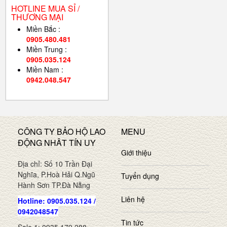
HOTLINE MUA SỈ /
THƯƠNG MẠI
Miền Bắc :
0905.480.481
Miền Trung :
0905.035.124
Miền Nam :
0942.048.547
CÔNG TY BẢO HỘ LAO
MENU
ĐỘNG NHÂT TÍN UY
Giới thiệu
Địa chỉ: Số 10 Trần Đại
Nghĩa, P.Hoà Hải Q.Ngũ
Tuyển dụng
Hành Sơn TP.Đà Nẵng
Liên hệ
Hotline: 0905.035.124 /
0942048547
Tin tức