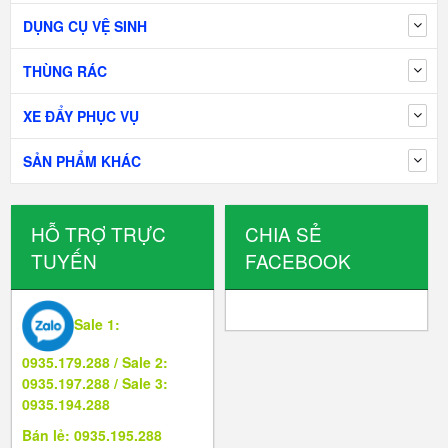
DỤNG CỤ VỆ SINH
THÙNG RÁC
XE ĐẨY PHỤC VỤ
SẢN PHẨM KHÁC
HỖ TRỢ TRỰC
CHIA SẺ
TUYẾN
FACEBOOK
Sale 1:
0935.179.288 / Sale 2:
0935.197.288 / Sale 3:
0935.194.288
Bán lẻ: 0935.195.288