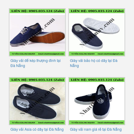
Giày vải đế kép thượng đình tại
Giày vải bảo hộ có dây tại Đà
Đà Nẵng
Nẵng
Giày vải Asia có dây tại Đà Nẵng
Giày vải nam giá rẻ tại Đà Nẵng