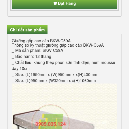
Đặt Hàng
Chi tiết sản phẩm
Giường gấp cao cấp BKW-C59A
Thông số kỹ thuật giường gấp cao cấp BKW-C59A
_ Mã sản phẩm: BKW-C59A
_ Bảo hành: 12 tháng
_ Chất liệu: khung thép phun sơn tĩnh điện, nệm mousse
dày 10cm
_ Size: (L)1950mm x (W)950mm x x(H)400mm
_ Size: (L)950mm x (W320mm x x(H)1060mm