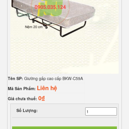
Tên SP:
Giường gấp cao cấp BKW-C59A
Liên hệ
Mã Sản Phẩm:
0₫
Giá chưa thuế:
Số Lượng: