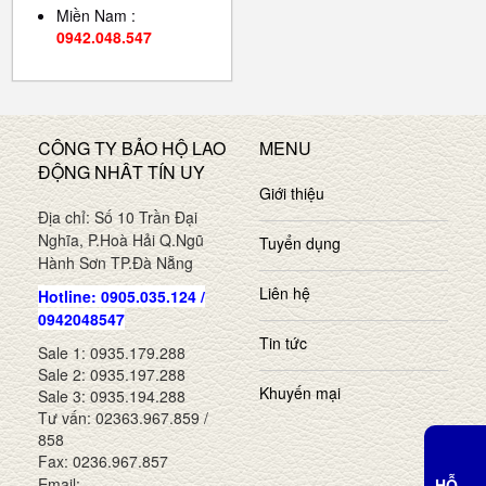
Miền Nam :
0942.048.547
CÔNG TY BẢO HỘ LAO
MENU
ĐỘNG NHÂT TÍN UY
Giới thiệu
Địa chỉ: Số 10 Trần Đại
Nghĩa, P.Hoà Hải Q.Ngũ
Tuyển dụng
Hành Sơn TP.Đà Nẵng
Liên hệ
Hotline: 0905.035.124 /
0942048547
Tin tức
Sale 1: 0935.179.288
Sale 2: 0935.197.288
Khuyến mại
Sale 3: 0935.194.288
Tư vấn: 02363.967.859 /
858
Fax: 0236.967.857
Email:
HỖ