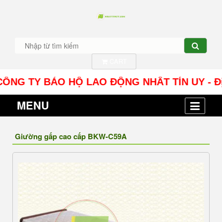
CART
TY BẢO HỘ LAO ĐỘNG NHÂT TÍN UY - Địa chỉ: Số
MENU
Giường gấp cao cấp BKW-C59A