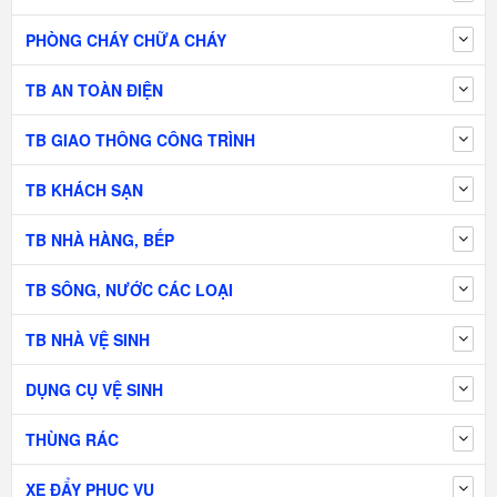
PHÒNG CHÁY CHỮA CHÁY
TB AN TOÀN ĐIỆN
TB GIAO THÔNG CÔNG TRÌNH
TB KHÁCH SẠN
TB NHÀ HÀNG, BẾP
TB SÔNG, NƯỚC CÁC LOẠI
TB NHÀ VỆ SINH
DỤNG CỤ VỆ SINH
THÙNG RÁC
XE ĐẨY PHỤC VỤ