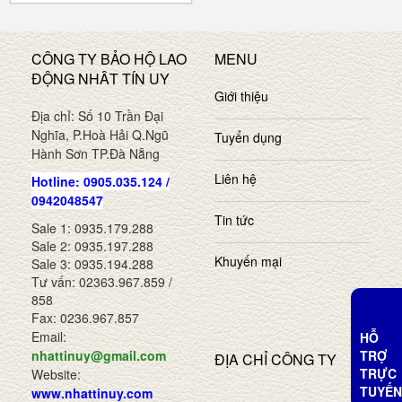
CÔNG TY BẢO HỘ LAO
MENU
ĐỘNG NHÂT TÍN UY
Giới thiệu
Địa chỉ: Số 10 Trần Đại
Nghĩa, P.Hoà Hải Q.Ngũ
Tuyển dụng
Hành Sơn TP.Đà Nẵng
Liên hệ
Hotline: 0905.035.124 /
0942048547
Tin tức
Sale 1: 0935.179.288
Sale 2: 0935.197.288
Khuyến mại
Sale 3: 0935.194.288
Tư vấn: 02363.967.859 /
858
Fax: 0236.967.857
Email:
HỖ
TRỢ
nhattinuy@gmail.com
ĐỊA CHỈ CÔNG TY
TRỰC
Website:
TUYẾN
www.nhattinuy.com