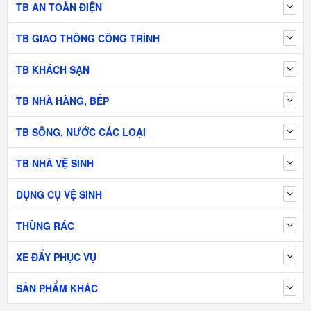
TB AN TOÀN ĐIỆN
TB GIAO THÔNG CÔNG TRÌNH
TB KHÁCH SẠN
TB NHÀ HÀNG, BẾP
TB SÔNG, NƯỚC CÁC LOẠI
TB NHÀ VỆ SINH
DỤNG CỤ VỆ SINH
THÙNG RÁC
XE ĐẨY PHỤC VỤ
SẢN PHẨM KHÁC