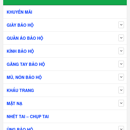
KHUYẾN MÃI
GIÀY BẢO HỘ
QUẦN ÁO BẢO HỘ
KÍNH BẢO HỘ
GĂNG TAY BẢO HỘ
MŨ, NÓN BẢO HỘ
KHẨU TRANG
MẶT NẠ
NHÉT TAI – CHỤP TAI
ỦNG BẢO HỘ