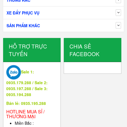
THÙNG RÁC
XE ĐẨY PHỤC VỤ
SẢN PHẨM KHÁC
HỖ TRỢ TRỰC
CHIA SẺ
TUYẾN
FACEBOOK
Sale 1:
0935.179.288 / Sale 2:
0935.197.288 / Sale 3:
0935.194.288
Bán lẻ: 0935.195.288
HOTLINE MUA SỈ /
THƯƠNG MẠI
Miền Bắc :