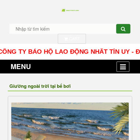
CART
TY BẢO HỘ LAO ĐỘNG NHÂT TÍN UY - Địa chỉ: Số
MENU
Giường ngoài trời tại bể bơi